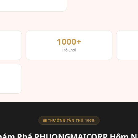
1000+
Trò Chơi
🎰 THƯỞNG TÂN THỦ 100%
hám Phá PHUONGMAICORP Hôm N