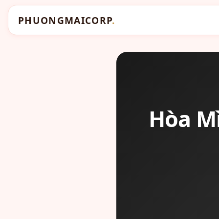
PHUONGMAICORP
.
Hòa M