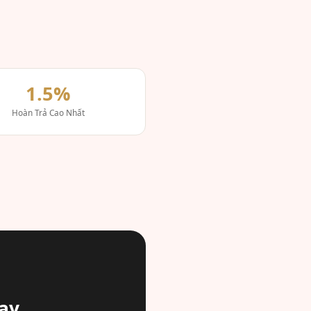
1.5%
Hoàn Trả Cao Nhất
ay