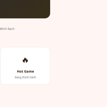
 Minh Bạch
🔥
Hot Game
Đang thịnh hành