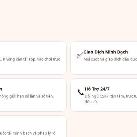
Giao Dịch Minh Bạch
✅
. Không cần tải app, vào chơi trực
Mọi cược và giao dịch đều đượ
n
Hỗ Trợ 24/7
📞
ông giới hạn số lần và số tiền.
Đội ngũ CSKH tận tâm, trực tu
đều có.
ốc tế, minh bạch và pháp lý rõ