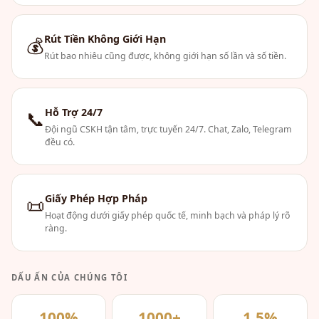
Rút Tiền Không Giới Hạn
💰
Rút bao nhiêu cũng được, không giới hạn số lần và số tiền.
Hỗ Trợ 24/7
📞
Đội ngũ CSKH tận tâm, trực tuyến 24/7. Chat, Zalo, Telegram
đều có.
Giấy Phép Hợp Pháp
📜
Hoạt động dưới giấy phép quốc tế, minh bạch và pháp lý rõ
ràng.
DẤU ẤN CỦA CHÚNG TÔI
100%
1000+
1.5%