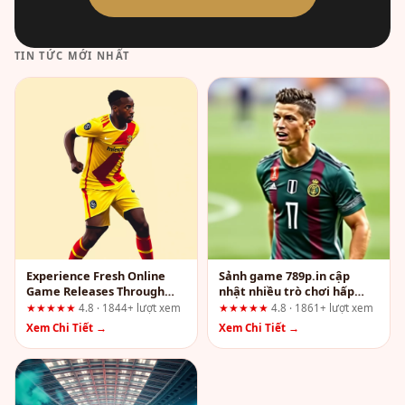
TIN TỨC MỚI NHẤT
Experience Fresh Online
Sảnh game 789p.in cập
Game Releases Through
nhật nhiều trò chơi hấp
s666t5.net: A UX Review
dẫn: Phân tích luật, xác
★★★★★
4.8 · 1844+ lượt xem
★★★★★
4.8 · 1861+ lượt xem
suất và biến động cho
Xem Chi Tiết →
Xem Chi Tiết →
người chơi mới