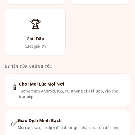
🏆
Giải Đấu
Cược giải lớn
UY TÍN CỦA CHÚNG TÔI
Chơi Mọi Lúc Mọi Nơi
📱
Tương thích Android, iOS, PC. Không cần tải app, vào chơi
trực tiếp.
Giao Dịch Minh Bạch
✅
Mọi cược và giao dịch đều được ghi nhận, tra cứu dễ dàng.