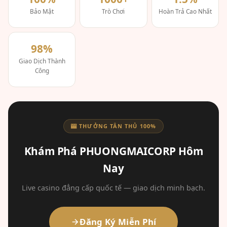
Bảo Mật
Trò Chơi
Hoàn Trả Cao Nhất
98%
Giao Dịch Thành
Công
🎰 THƯỞNG TÂN THỦ 100%
Khám Phá PHUONGMAICORP Hôm
Nay
Live casino đẳng cấp quốc tế — giao dịch minh bạch.
Đăng Ký Miễn Phí