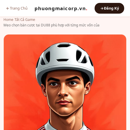
phuongmaicorp.vn
.
Trang Chủ
Đăng Ký
Home
›
Tất Cả Game
›
Mẹo chọn bàn cược tại DU88 phù hợp với từng mức vốn của