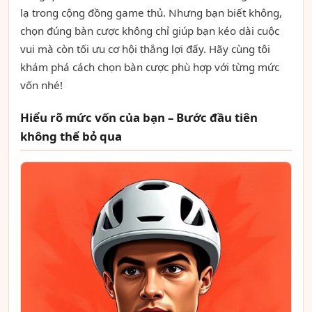
lạ trong cộng đồng game thủ. Nhưng bạn biết không,
chọn đúng bàn cược không chỉ giúp bạn kéo dài cuộc
vui mà còn tối ưu cơ hội thắng lợi đấy. Hãy cùng tôi
khám phá cách chọn bàn cược phù hợp với từng mức
vốn nhé!
Hiểu rõ mức vốn của bạn – Bước đầu tiên
không thể bỏ qua