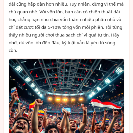
đãi cũng hấp dẫn hơn nhiều. Tuy nhiên, đừng vì thế mà
chủ quan nhé. Với vốn lớn, bạn cần có chiến thuật dài
hơi, chẳng hạn như chia vốn thành nhiều phần nhỏ và
chỉ đặt cược tối đa 5-10% tổng vốn mỗi phiên. Tôi từng
thấy nhiều người chơi thua sạch chỉ vì quá tự tin. Hãy
nhớ, dù vốn lớn đến đâu, kỷ luật vẫn là yếu tố sống
còn.