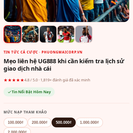
TIN TỨC CÁ CƯỢC · PHUONGMAICORP.VN
Mẹo liên hệ UG888 khi cần kiểm tra lịch sử
giao dịch nhà cái
★★★★★
4.8 / 5.0 · 1,819+ đánh giá đã xác minh
Tin Nổi Bật Hôm Nay
MỨC NẠP THAM KHẢO
100.000₫
200.000₫
500.000₫
1.000.000₫
2.000.000₫