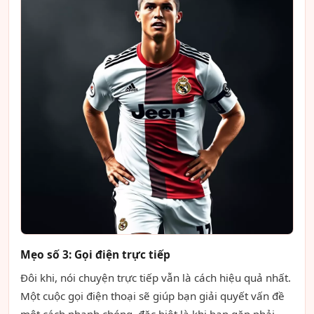
Mẹo số 3: Gọi điện trực tiếp
Đôi khi, nói chuyện trực tiếp vẫn là cách hiệu quả nhất.
Một cuộc gọi điện thoại sẽ giúp bạn giải quyết vấn đề