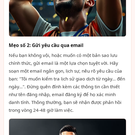
Mẹo số 2: Gửi yêu cầu qua email
Nếu bạn không vội, hoặc muốn có một bản sao lưu
chính thức, gửi email là một lựa chọn tuyệt vời. Hãy
soạn một email ngắn gọn, lịch sự, nêu rõ yêu cầu của
bạn: "Tôi muốn kiểm tra lịch sử giao dịch từ ngày... đến
ngày...". Đừng quên đính kèm các thông tin cần thiết
như tên đăng nhập, email đăng ký để họ xác minh
danh tính. Thông thường, bạn sẽ nhận được phản hồi
trong vòng 24-48 giờ làm việc.