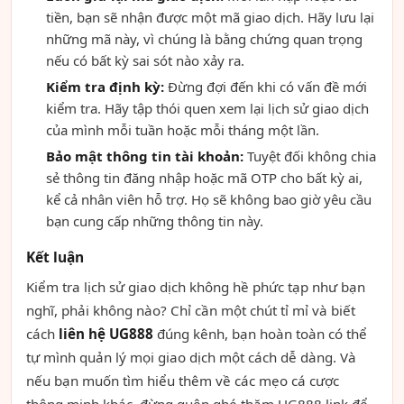
tiền, bạn sẽ nhận được một mã giao dịch. Hãy lưu lại
những mã này, vì chúng là bằng chứng quan trọng
nếu có bất kỳ sai sót nào xảy ra.
Kiểm tra định kỳ:
Đừng đợi đến khi có vấn đề mới
kiểm tra. Hãy tập thói quen xem lại lịch sử giao dịch
của mình mỗi tuần hoặc mỗi tháng một lần.
Bảo mật thông tin tài khoản:
Tuyệt đối không chia
sẻ thông tin đăng nhập hoặc mã OTP cho bất kỳ ai,
kể cả nhân viên hỗ trợ. Họ sẽ không bao giờ yêu cầu
bạn cung cấp những thông tin này.
Kết luận
Kiểm tra lịch sử giao dịch không hề phức tạp như bạn
nghĩ, phải không nào? Chỉ cần một chút tỉ mỉ và biết
cách
liên hệ UG888
đúng kênh, bạn hoàn toàn có thể
tự mình quản lý mọi giao dịch một cách dễ dàng. Và
nếu bạn muốn tìm hiểu thêm về các mẹo cá cược