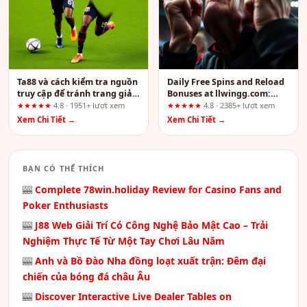
Ta88 và cách kiểm tra nguồn
Daily Free Spins and Reload
truy cập để tránh trang giả
Bonuses at llwingg.com:
mạo
What They Are Actually
★★★★★
4.8 · 1951+ lượt xem
★★★★★
4.8 · 2385+ lượt xem
Worth
Xem Chi Tiết →
Xem Chi Tiết →
BẠN CÓ THỂ THÍCH
🎰
Complete 78win.holiday Review for Casino Fans and
Poker Enthusiasts
🎰
J88 Web Giải Trí Có Công Nghệ Bảo Mật Cao – Trải
Nghiệm Thực Tế Từ Một Tay Chơi Lâu Năm
🎰
Anh và Bồ Đào Nha đồng loạt xuất trận: Đêm đại
chiến của bóng đá châu Âu
🎰
Discover Interactive Live Dealer Tables on