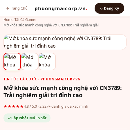
phuongmaicorp.vn
.
Trang Chủ
Đăng Ký
Home
›
Tất Cả Game
›
Mở khóa sức mạnh công nghệ với CN3789: Trải nghiệm giải
TIN TỨC CÁ CƯỢC · PHUONGMAICORP.VN
Mở khóa sức mạnh công nghệ với CN3789:
Trải nghiệm giải trí đỉnh cao
★★★★★
4.8 / 5.0 · 2,327+ đánh giá đã xác minh
Cập Nhật Mới Nhất