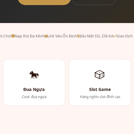
rò Chơi
🏦
Nạp Rút Đa Kênh
🌐
Link Vào Ổn Định
🔒
Bảo Mật SSL 256-bit
✅
Giao Dịch
🐎
🎲
Đua Ngựa
Slot Game
Cược đua ngựa
Hàng nghìn slot đỉnh cao