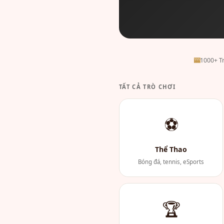
🎰
1000+ T
TẤT CẢ TRÒ CHƠI
⚽
Thể Thao
Bóng đá, tennis, eSports
🏆