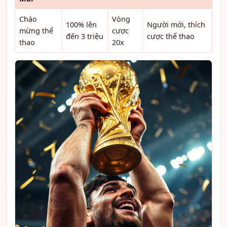
Chào
Vòng
100% lên
Người mới, thích
mừng thể
cược
đến 3 triệu
cược thể thao
thao
20x