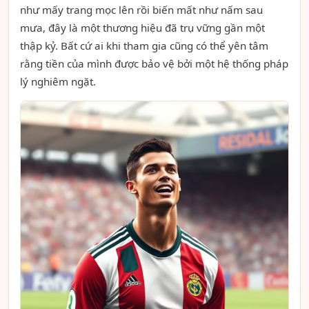
như mấy trang mọc lên rồi biến mất như nấm sau
mưa, đây là một thương hiệu đã trụ vững gần một
thập kỷ. Bất cứ ai khi tham gia cũng có thể yên tâm
rằng tiền của mình được bảo vệ bởi một hệ thống pháp
lý nghiêm ngặt.