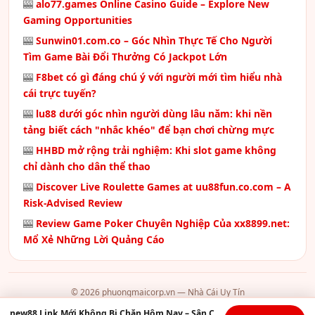
🎰
alo77.games Online Casino Guide – Explore New
Gaming Opportunities
🎰
Sunwin01.com.co – Góc Nhìn Thực Tế Cho Người
Tìm Game Bài Đổi Thưởng Có Jackpot Lớn
🎰
F8bet có gì đáng chú ý với người mới tìm hiểu nhà
cái trực tuyến?
🎰
lu88 dưới góc nhìn người dùng lâu năm: khi nền
tảng biết cách "nhắc khéo" để bạn chơi chừng mực
🎰
HHBD mở rộng trải nghiệm: Khi slot game không
chỉ dành cho dân thể thao
🎰
Discover Live Roulette Games at uu88fun.co.com – A
Risk-Advised Review
🎰
Review Game Poker Chuyên Nghiệp Của xx8899.net:
Mổ Xẻ Những Lời Quảng Cáo
© 2026 phuongmaicorp.vn — Nhà Cái Uy Tín
Contact
·
Chính Sách Giao Dịch
·
Chính Sách Hoàn Trả
·
Chính Sách Bảo Mật
·
new88 Link Mới Không Bị Chặn Hôm Nay – Sân Chơi Đẳng Cấp Cho Dân Cược Thực Thụ