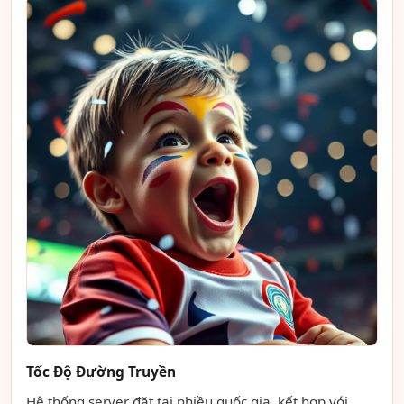
Tốc Độ Đường Truyền
Hệ thống server đặt tại nhiều quốc gia, kết hợp với