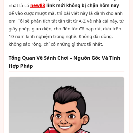
nhất là có
new88
link mới không bị chặn hôm nay
để vào cược mượt mà, thì bài viết này là dành cho anh
em. Tôi sẽ phân tích tất tần tật từ A-Z về nhà cái này, từ
giấy phép, giao diện, cho đến tốc độ nạp rút, dựa trên
10 năm kinh nghiệm trong nghề. Không dài dòng,
không sáo rỗng, chỉ có những gì thực tế nhất.
Tổng Quan Về Sảnh Chơi – Nguồn Gốc Và Tính
Hợp Pháp