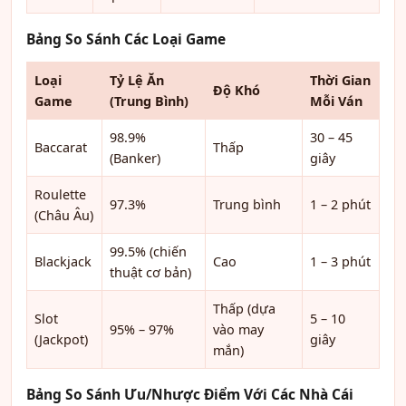
Bảng So Sánh Các Loại Game
Loại
Tỷ Lệ Ăn
Thời Gian
Độ Khó
Game
(Trung Bình)
Mỗi Ván
98.9%
30 – 45
Baccarat
Thấp
(Banker)
giây
Roulette
97.3%
Trung bình
1 – 2 phút
(Châu Âu)
99.5% (chiến
Blackjack
Cao
1 – 3 phút
thuật cơ bản)
Thấp (dựa
Slot
5 – 10
95% – 97%
vào may
(Jackpot)
giây
mắn)
Bảng So Sánh Ưu/Nhược Điểm Với Các Nhà Cái