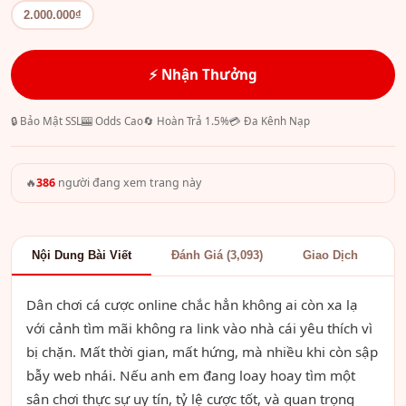
2.000.000₫
⚡ Nhận Thưởng
🔒 Bảo Mật SSL
🎰 Odds Cao
🔄 Hoàn Trả 1.5%
💳 Đa Kênh Nạp
🔥
386
người đang xem trang này
Nội Dung Bài Viết
Đánh Giá (3,093)
Giao Dịch
Dân chơi cá cược online chắc hẳn không ai còn xa lạ
với cảnh tìm mãi không ra link vào nhà cái yêu thích vì
bị chặn. Mất thời gian, mất hứng, mà nhiều khi còn sập
bẫy web nhái. Nếu anh em đang loay hoay tìm một
sân chơi thực sự uy tín, tỷ lệ cược tốt, và quan trọng