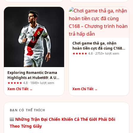
Chơi game thả ga, nhận
hoàn tiền cực đã cùng C168 –
Chương trình hoàn trả hấp
★★★★★
4.8 · 2753+ lượt xem
dẫn
Exploring Romantic Drama
Highlights at Hubet69: A UX
Review of the Full User
★★★★★
4.8 · 1849+ lượt xem
Journey
Xem Chi Tiết →
Xem Chi Tiết →
BẠN CÓ THỂ THÍCH
🎰
Những Trận Đại Chiến Khiến Cả Thế Giới Phải Dõi
Theo Từng Giây