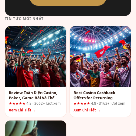
TIN TỨC MỚI NHẤT
Review Toàn Diện Casino,
Best Casino Cashback
Poker, Game Bài Và Thể
Offers for Returning
Thao Tại mm88.report: Góc
Members at
★★★★★
4.8 · 3062+ lượt xem
★★★★★
4.8 · 3162+ lượt xem
Nhìn Biên Tập Độc Lập
xoso66a.co.com: What the
Xem Chi Tiết →
Xem Chi Tiết →
Bonus Is Actually Worth