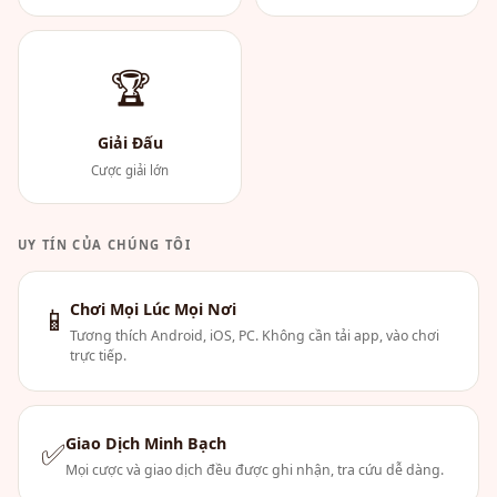
🏆
Giải Đấu
Cược giải lớn
UY TÍN CỦA CHÚNG TÔI
Chơi Mọi Lúc Mọi Nơi
📱
Tương thích Android, iOS, PC. Không cần tải app, vào chơi
trực tiếp.
Giao Dịch Minh Bạch
✅
Mọi cược và giao dịch đều được ghi nhận, tra cứu dễ dàng.