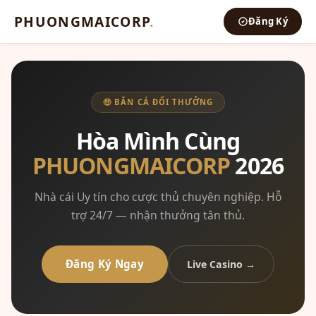
PHUONGMAICORP
.
Đăng Ký
🤑 BẮN CÁ ĐỔI THƯỞNG
Hòa Mình Cùng
PHUONGMAICORP
2026
Nhà cái Uy tín cho cược thủ chuyên nghiệp. Hỗ
trợ 24/7 — nhận thưởng tân thủ.
Đăng Ký Ngay
Live Casino →