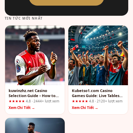
TIN TỨC MỚI NHẤT
kuwinzhz.net Casino
Kubetso1.com Casino
Selection Guide – How to
Games Guide: Live Tables
Match the Virtual Floor to
and Slot Categories for
★★★★★
4.8 · 2444+ lượt xem
★★★★★
4.8 · 2120+ lượt xem
Your Real Budget
First-Time Players
Xem Chi Tiết →
Xem Chi Tiết →