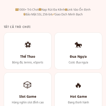
🎰
1000+ Trò Chơi
🏦
Nạp Rút Đa Kênh
🌐
Link Vào Ổn Định
🔒
Bảo Mật SSL 256-bit
✅
Giao Dịch Minh Bạch
TẤT CẢ TRÒ CHƠI
⚽
🐎
Thể Thao
Đua Ngựa
Bóng đá, tennis, eSports
Cược đua ngựa
🎲
🔥
Slot Game
Hot Game
Hàng nghìn slot đỉnh cao
Đang thịnh hành