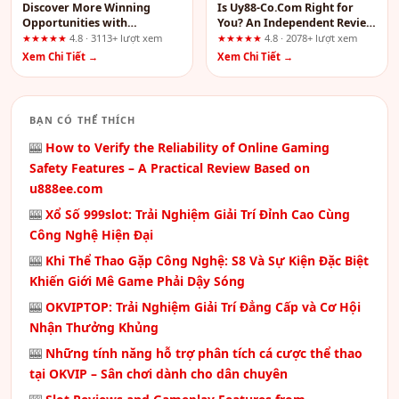
Discover More Winning
Is Uy88-Co.Com Right for
Opportunities with
You? An Independent Review
king88.baby: An
of a Popular Lottery
★★★★★
4.8 · 3113+ lượt xem
★★★★★
4.8 · 2078+ lượt xem
Independent Review
Platform
Xem Chi Tiết →
Xem Chi Tiết →
BẠN CÓ THỂ THÍCH
🎰
How to Verify the Reliability of Online Gaming
Safety Features – A Practical Review Based on
u888ee.com
🎰
Xổ Số 999slot: Trải Nghiệm Giải Trí Đỉnh Cao Cùng
Công Nghệ Hiện Đại
🎰
Khi Thể Thao Gặp Công Nghệ: S8 Và Sự Kiện Đặc Biệt
Khiến Giới Mê Game Phải Dậy Sóng
🎰
OKVIPTOP: Trải Nghiệm Giải Trí Đẳng Cấp và Cơ Hội
Nhận Thưởng Khủng
🎰
Những tính năng hỗ trợ phân tích cá cược thể thao
tại OKVIP – Sân chơi dành cho dân chuyên