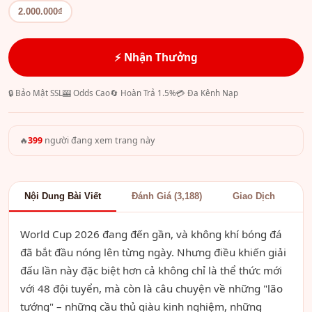
2.000.000₫
⚡ Nhận Thưởng
🔒 Bảo Mật SSL
🎰 Odds Cao
🔄 Hoàn Trả 1.5%
💳 Đa Kênh Nạp
🔥
399
người đang xem trang này
Nội Dung Bài Viết
Đánh Giá (3,188)
Giao Dịch
World Cup 2026 đang đến gần, và không khí bóng đá
đã bắt đầu nóng lên từng ngày. Nhưng điều khiến giải
đấu lần này đặc biệt hơn cả không chỉ là thể thức mới
với 48 đội tuyển, mà còn là câu chuyện về những "lão
tướng" – những cầu thủ giàu kinh nghiệm, những