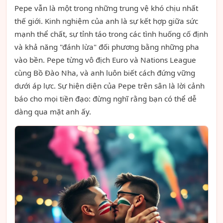
Pepe vẫn là một trong những trung vệ khó chịu nhất
thế giới. Kinh nghiệm của anh là sự kết hợp giữa sức
mạnh thể chất, sự tỉnh táo trong các tình huống cố định
và khả năng "đánh lừa" đối phương bằng những pha
vào bền. Pepe từng vô địch Euro và Nations League
cùng Bồ Đào Nha, và anh luôn biết cách đứng vững
dưới áp lực. Sự hiện diện của Pepe trên sân là lời cảnh
báo cho mọi tiền đạo: đừng nghĩ rằng bạn có thể dễ
dàng qua mặt anh ấy.