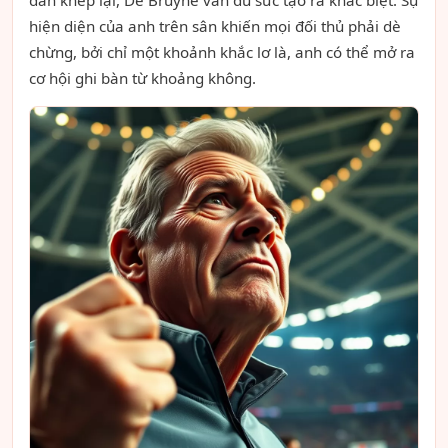
dần khép lại, De Bruyne vẫn đủ sức tạo ra khác biệt. Sự
hiện diện của anh trên sân khiến mọi đối thủ phải dè
chừng, bởi chỉ một khoảnh khắc lơ là, anh có thể mở ra
cơ hội ghi bàn từ khoảng không.