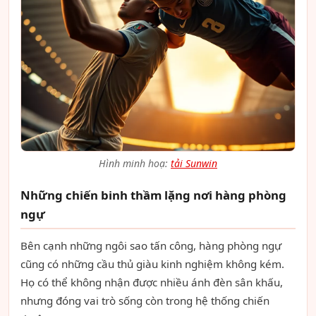
Hình minh hoạ:
tải Sunwin
Những chiến binh thầm lặng nơi hàng phòng
ngự
Bên cạnh những ngôi sao tấn công, hàng phòng ngự
cũng có những cầu thủ giàu kinh nghiệm không kém.
Họ có thể không nhận được nhiều ánh đèn sân khấu,
nhưng đóng vai trò sống còn trong hệ thống chiến