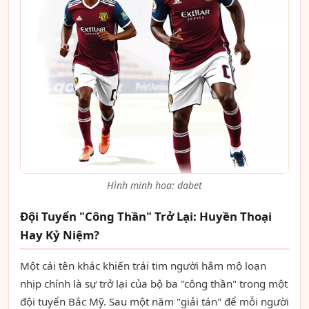
Hình minh hoạ: dabet
Đội Tuyển "Công Thần" Trở Lại: Huyền Thoại
Hay Kỷ Niệm?
Một cái tên khác khiến trái tim người hâm mộ loạn
nhịp chính là sự trở lại của bộ ba "công thần" trong một
đội tuyển Bắc Mỹ. Sau một năm "giải tán" để mỗi người