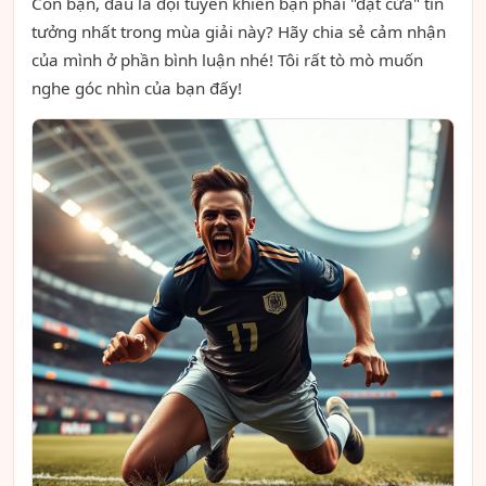
Còn bạn, đâu là đội tuyển khiến bạn phải "đặt cửa" tin
tưởng nhất trong mùa giải này? Hãy chia sẻ cảm nhận
của mình ở phần bình luận nhé! Tôi rất tò mò muốn
nghe góc nhìn của bạn đấy!