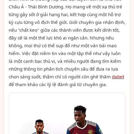
Châu Á - Thái Bình Dương. Họ mang về một xạ thủ trẻ
từng gây sốt ở giải hạng hai, kết hợp cùng một hỗ trợ
kỳ cựu từng vô địch thế giới. Giới chuyên gia nhận định,
nếu "chất keo" giữa các thành viên được kết dính tốt,
đây sẽ là một thế lực khó ai ngăn cản. Nhưng nếu
không, mọi thứ có thể sụp đổ như một ván bài mạo
hiểm. Việc đặt niềm tin vào một tập thể như vậy luôn
là một canh bạc thú vị, và nhiều người đang tìm kiếm
những thông tin phân tích chuyên sâu để đưa ra lựa
chọn sáng suốt, thậm chí có người còn ghé thăm
dabet
để tham khảo các tỷ lệ đánh giá từ chuyên gia.