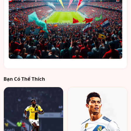
Bạn Có Thể Thích