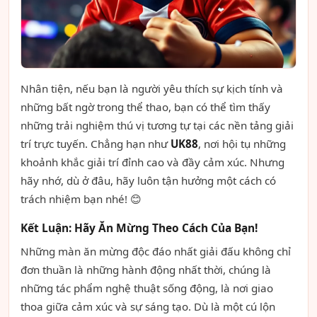
Nhân tiện, nếu bạn là người yêu thích sự kịch tính và
những bất ngờ trong thể thao, bạn có thể tìm thấy
những trải nghiệm thú vị tương tự tại các nền tảng giải
trí trực tuyến. Chẳng hạn như
UK88
, nơi hội tụ những
khoảnh khắc giải trí đỉnh cao và đầy cảm xúc. Nhưng
hãy nhớ, dù ở đâu, hãy luôn tận hưởng một cách có
trách nhiệm bạn nhé! 😊
Kết Luận: Hãy Ăn Mừng Theo Cách Của Bạn!
Những màn ăn mừng độc đáo nhất giải đấu không chỉ
đơn thuần là những hành động nhất thời, chúng là
những tác phẩm nghệ thuật sống động, là nơi giao
thoa giữa cảm xúc và sự sáng tạo. Dù là một cú lộn