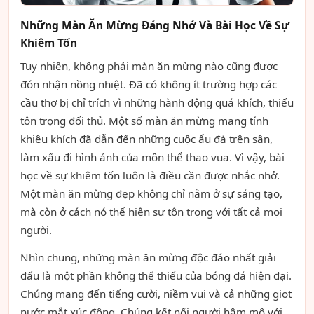
Những Màn Ăn Mừng Đáng Nhớ Và Bài Học Về Sự
Khiêm Tốn
Tuy nhiên, không phải màn ăn mừng nào cũng được
đón nhận nồng nhiệt. Đã có không ít trường hợp các
cầu thơ bị chỉ trích vì những hành động quá khích, thiếu
tôn trọng đối thủ. Một số màn ăn mừng mang tính
khiêu khích đã dẫn đến những cuộc ẩu đả trên sân,
làm xấu đi hình ảnh của môn thể thao vua. Vì vậy, bài
học về sự khiêm tốn luôn là điều cần được nhắc nhở.
Một màn ăn mừng đẹp không chỉ nằm ở sự sáng tạo,
mà còn ở cách nó thể hiện sự tôn trọng với tất cả mọi
người.
Nhìn chung, những màn ăn mừng độc đáo nhất giải
đấu là một phần không thể thiếu của bóng đá hiện đại.
Chúng mang đến tiếng cười, niềm vui và cả những giọt
nước mắt xúc động. Chúng kết nối người hâm mộ với