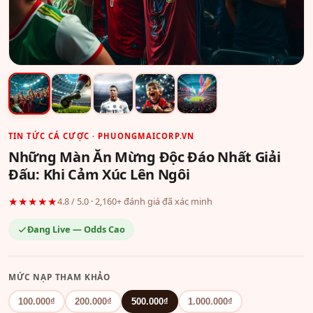
TIN TỨC CÁ CƯỢC · PHUONGMAICORP.VN
Những Màn Ăn Mừng Độc Đáo Nhất Giải
Đấu: Khi Cảm Xúc Lên Ngôi
★★★★★
4.8 / 5.0 · 2,160+ đánh giá đã xác minh
Đang Live — Odds Cao
MỨC NẠP THAM KHẢO
100.000₫
200.000₫
500.000₫
1.000.000₫