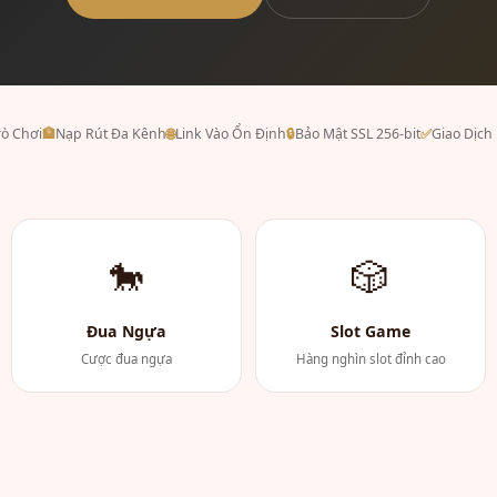
rò Chơi
🏦
Nạp Rút Đa Kênh
🌐
Link Vào Ổn Định
🔒
Bảo Mật SSL 256-bit
✅
Giao Dịch
🐎
🎲
Đua Ngựa
Slot Game
Cược đua ngựa
Hàng nghìn slot đỉnh cao