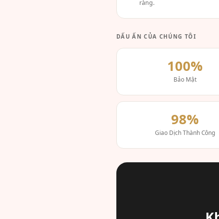
ràng.
DẤU ẤN CỦA CHÚNG TÔI
100%
Bảo Mật
98%
Giao Dịch Thành Công
K