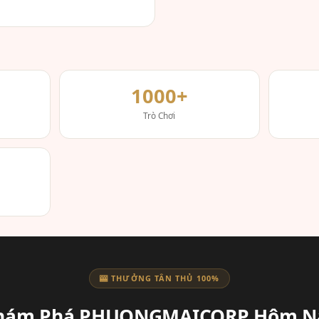
1000+
Trò Chơi
🎰 THƯỞNG TÂN THỦ 100%
hám Phá PHUONGMAICORP Hôm N