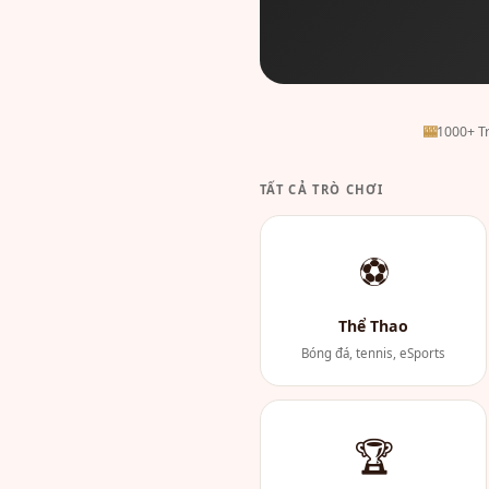
🎰
1000+ T
TẤT CẢ TRÒ CHƠI
⚽
Thể Thao
Bóng đá, tennis, eSports
🏆