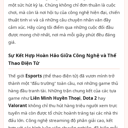
một sức hút kỳ lạ. Chúng không chỉ đơn thuần là cuộc
chơi, mà còn là nơi hội tụ của công nghệ hiện đại, chiến
thuật tinh vi và cả những câu chuyện nhân văn đầy
cảm xúc. Hãy cùng tôi điểm qua những cuộc đối đầu
được mong chờ nhất, nơi mà mỗi giây phút đều đáng
giá.
Sự Kết Hợp Hoàn Hảo Giữa Công Nghệ và Thể
Thao Điện Tử
Thế giới
Esports
(thể thao điện tử) đã vươn mình trở
thành một "đấu trường" toàn cầu, nơi những game thủ
hàng đầu tranh tài. Những trận chung kết của các tựa
game như
Liên Minh Huyền Thoại
,
Dota 2
hay
Valorant
không chỉ thu hút hàng triệu người xem trực
tuyến mà còn được tổ chức hoành tráng tại các nhà thi
đấu lớn. Công nghệ streaming độ phân giải cao, kết
hợp với các bình luận viên chuyên nghiệp, đã biến mỗi