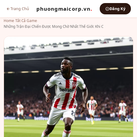
phuongmaicorp.vn
.
Trang Chủ
Đăng Ký
Home
›
Tất Cả Game
›
Những Trận Đại Chiến Được Mong Chờ Nhất Thế Giới: Khi C