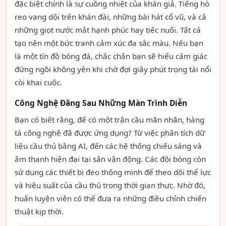
đặc biệt chính là sự cuồng nhiệt của khán giả. Tiếng hò
reo vang dội trên khán đài, những bài hát cổ vũ, và cả
những giọt nước mắt hạnh phúc hay tiếc nuối. Tất cả
tạo nên một bức tranh cảm xúc đa sắc màu. Nếu bạn
là một tín đồ bóng đá, chắc chắn bạn sẽ hiểu cảm giác
đứng ngồi không yên khi chờ đợi giây phút trọng tài nổi
còi khai cuộc.
Công Nghệ Đằng Sau Những Màn Trình Diễn
Bạn có biết rằng, để có một trận cầu mãn nhãn, hàng
tá công nghệ đã được ứng dụng? Từ việc phân tích dữ
liệu cầu thủ bằng AI, đến các hệ thống chiếu sáng và
âm thanh hiện đại tại sân vận động. Các đội bóng còn
sử dụng các thiết bị đeo thông minh để theo dõi thể lực
và hiệu suất của cầu thủ trong thời gian thực. Nhờ đó,
huấn luyện viên có thể đưa ra những điều chỉnh chiến
thuật kịp thời.