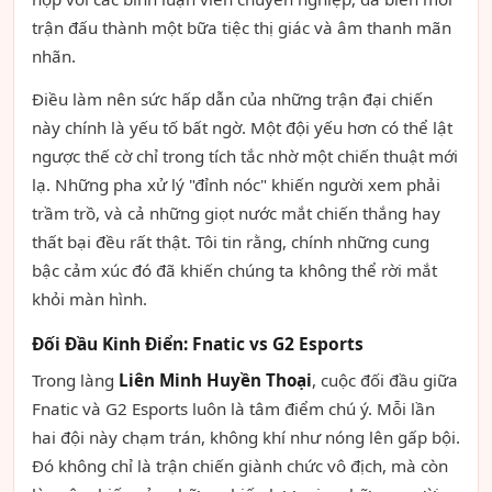
trận đấu thành một bữa tiệc thị giác và âm thanh mãn
nhãn.
Điều làm nên sức hấp dẫn của những trận đại chiến
này chính là yếu tố bất ngờ. Một đội yếu hơn có thể lật
ngược thế cờ chỉ trong tích tắc nhờ một chiến thuật mới
lạ. Những pha xử lý "đỉnh nóc" khiến người xem phải
trầm trồ, và cả những giọt nước mắt chiến thắng hay
thất bại đều rất thật. Tôi tin rằng, chính những cung
bậc cảm xúc đó đã khiến chúng ta không thể rời mắt
khỏi màn hình.
Đối Đầu Kinh Điển: Fnatic vs G2 Esports
Trong làng
Liên Minh Huyền Thoại
, cuộc đối đầu giữa
Fnatic và G2 Esports luôn là tâm điểm chú ý. Mỗi lần
hai đội này chạm trán, không khí như nóng lên gấp bội.
Đó không chỉ là trận chiến giành chức vô địch, mà còn