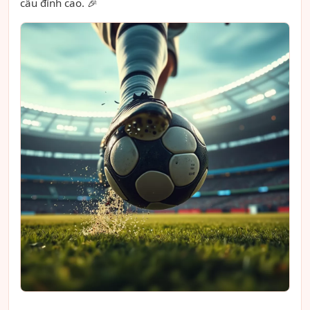
cầu đỉnh cao. 🎉