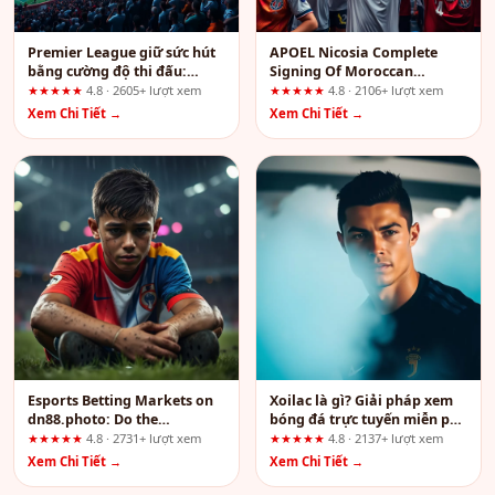
Premier League giữ sức hút
APOEL Nicosia Complete
bằng cường độ thi đấu:
Signing Of Moroccan
Nhận định từ Da88
Forward Youssef El-Arabi: A
★★★★★
4.8 · 2605+ lượt xem
★★★★★
4.8 · 2106+ lượt xem
User’s Perspective on
Xem Chi Tiết →
Xem Chi Tiết →
gamebaidoithuongx.com
Esports Betting Markets on
Xoilac là gì? Giải pháp xem
dn88.photo: Do the
bóng đá trực tuyến miễn phí
Platform's Claims Hold Up
cho người hâm mộ
★★★★★
4.8 · 2731+ lượt xem
★★★★★
4.8 · 2137+ lượt xem
Under UX Scrutiny?
Xem Chi Tiết →
Xem Chi Tiết →