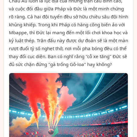
Châu Âu luôn là lục địa của những trận cầu đỉnh cao,
và cuộc đối đầu giữa Pháp và Đức là một minh chứng
rõ ràng. Cả hai đội tuyển đều sở hữu chiều sâu đội hình
khủng khiếp. Trong khi Pháp có hàng công biến ảo với
Mbappe, thì Đức lại mang đến một lối chơi khoa học và
kỷ luật thép. Trận đấu này được dự đoán sẽ là một màn
rượt đuổi tỷ số nghẹt thở, nơi mỗi pha bóng đều có thể
thay đổi cục diện. Bạn có nghĩ rằng "cỗ xe tăng" Đức sẽ
đủ sức chặn đứng "gà trống Gô-loa" hay không?