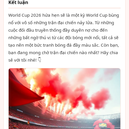
Kết luận
World Cup 2026 hứa hẹn sẽ là một kỳ World Cup bùng
nổ với vô số những trận đại chiến nảy lửa. Từ những
cuộc đối đầu truyền thống đầy duyên nợ cho đến
những bất ngờ thú vị từ các đội bóng mới nổi, tất cả sẽ
tạo nên một bức tranh bóng đá đầy màu sắc. Còn bạn,
bạn đang mong chờ trận đại chiến nào nhất? Hãy chia
sẻ với tôi nhé! 👇