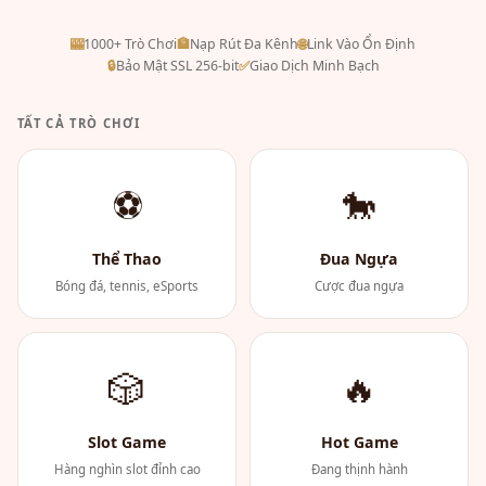
🎰
1000+ Trò Chơi
🏦
Nạp Rút Đa Kênh
🌐
Link Vào Ổn Định
🔒
Bảo Mật SSL 256-bit
✅
Giao Dịch Minh Bạch
TẤT CẢ TRÒ CHƠI
⚽
🐎
Thể Thao
Đua Ngựa
Bóng đá, tennis, eSports
Cược đua ngựa
🎲
🔥
Slot Game
Hot Game
Hàng nghìn slot đỉnh cao
Đang thịnh hành