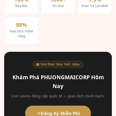
Bảo Mật
Trò Chơi
Hoàn Trả Cao Nhất
98%
Giao Dịch Thành
Công
🎰 THƯỞNG TÂN THỦ 100%
Khám Phá PHUONGMAICORP Hôm
Nay
Live casino đẳng cấp quốc tế — giao dịch minh bạch.
Đăng Ký Miễn Phí