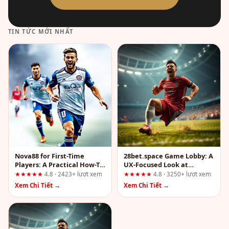
TIN TỨC MỚI NHẤT
Nova88 for First-Time
28bet.space Game Lobby: A
Players: A Practical How-To
UX-Focused Look at
Guide for Digital
Transparency, Speed,
★★★★★
4.8 · 2423+ lượt xem
★★★★★
4.8 · 3250+ lượt xem
Entertainment
Usability, Security, and
Xem Chi Tiết →
Xem Chi Tiết →
Support