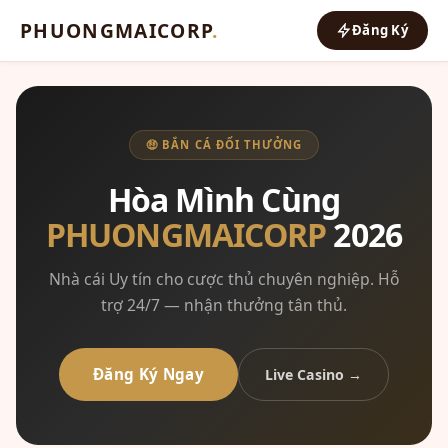
PHUONGMAICORP
.
Đăng Ký
🤑 BẮN CÁ ĐỔI THƯỞNG
Hòa Mình Cùng
PHUONGMAICORP
2026
Nhà cái Uy tín cho cược thủ chuyên nghiệp. Hỗ
trợ 24/7 — nhận thưởng tân thủ.
Đăng Ký Ngay
Live Casino →