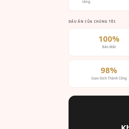
ràng.
DẤU ẤN CỦA CHÚNG TÔI
100%
Bảo Mật
98%
Giao Dịch Thành Công
K