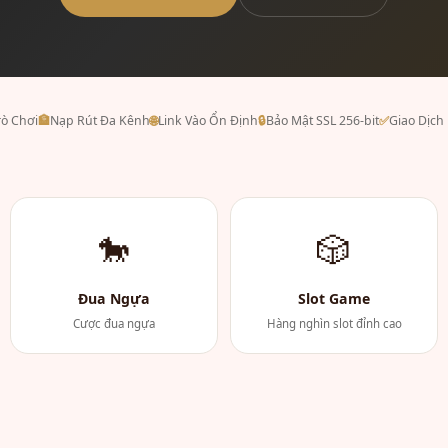
rò Chơi
🏦
Nạp Rút Đa Kênh
🌐
Link Vào Ổn Định
🔒
Bảo Mật SSL 256-bit
✅
Giao Dịch
🐎
🎲
Đua Ngựa
Slot Game
Cược đua ngựa
Hàng nghìn slot đỉnh cao