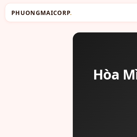
PHUONGMAICORP
.
Hòa M