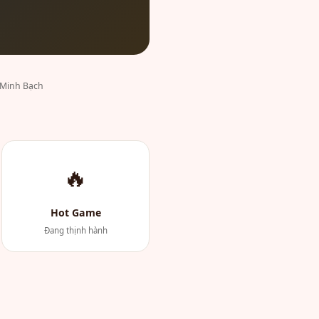
 Minh Bạch
🔥
Hot Game
Đang thịnh hành