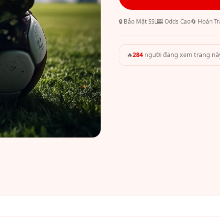
🔒 Bảo Mật SSL
🎰 Odds Cao
🔄 Hoàn Tr
🔥
284
người đang xem trang nà