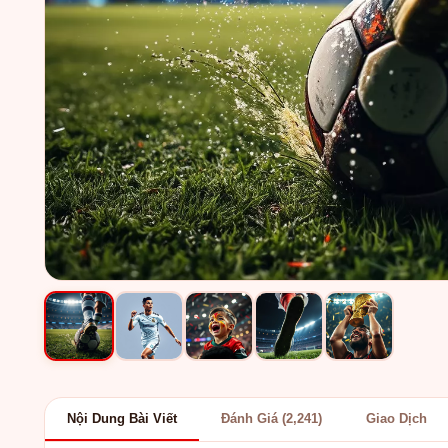
Nội Dung Bài Viết
Đánh Giá (2,241)
Giao Dịch