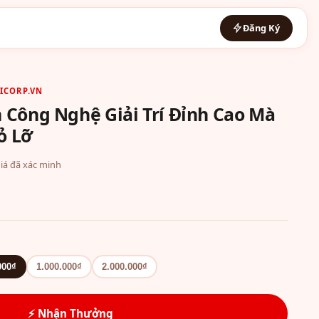
Đăng Ký
ICORP.VN
 Công Nghệ Giải Trí Đỉnh Cao Mà
ỏ Lỡ
 giá đã xác minh
000₫
1.000.000₫
2.000.000₫
⚡ Nhận Thưởng