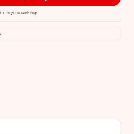
ả 1.5%
💳 Đa Kênh Nạp
y