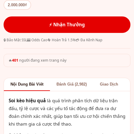
2.000.000₫
⚡ Nhận Thưởng
🔒 Bảo Mật SSL
🎰 Odds Cao
🔄 Hoàn Trả 1.5%
💳 Đa Kênh Nạp
🔥
401
người đang xem trang này
Nội Dung Bài Viết
Đánh Giá (2,982)
Giao Dịch
Soi kèo hiệu quả
là quá trình phân tích dữ liệu trận
đấu, tỷ lệ cược và các yếu tố tác động để đưa ra dự
đoán chính xác nhất, giúp bạn tối ưu cơ hội chiến thắng
khi tham gia cá cược thể thao.