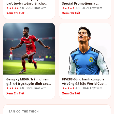
trực tuyến toàn diện cho
Special Promotions at
người chơi hiện đại
win55.movie: Separating
★★★★★
4.8 · 2545+ lượt xem
★★★★★
4.8 · 2802+ lượt xem
Real Value from Flashy
Xem Chi Tiết →
Xem Chi Tiết →
Numbers
Đăng ký MB66: Trải nghiệm
FIVE88 đồng hành cùng giá
giải trí trực tuyến đỉnh cao
vé bóng đá hậu World Cup: 5
chỉ với vài bước đơn giản
tiêu chí phải tự kiểm trước
★★★★★
4.8 · 3222+ lượt xem
★★★★★
4.8 · 3044+ lượt xem
khi xuống tiền
Xem Chi Tiết →
Xem Chi Tiết →
BẠN CÓ THỂ THÍCH