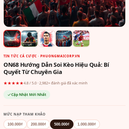
TIN TỨC CÁ CƯỢC · PHUONGMAICORP.VN
ON68 Hướng Dẫn Soi Kèo Hiệu Quả: Bí
Quyết Từ Chuyên Gia
★★★★★
4.8 / 5.0 · 2,982+ đánh giá đã xác minh
Cập Nhật Mới Nhất
MỨC NẠP THAM KHẢO
100.000₫
200.000₫
500.000₫
1.000.000₫