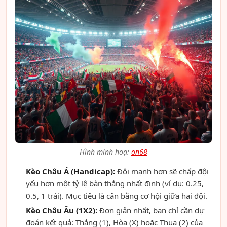
Hình minh hoạ:
on68
Kèo Châu Á (Handicap):
Đội mạnh hơn sẽ chấp đội
yếu hơn một tỷ lệ bàn thắng nhất định (ví dụ: 0.25,
0.5, 1 trái). Mục tiêu là cân bằng cơ hội giữa hai đội.
Kèo Châu Âu (1X2):
Đơn giản nhất, bạn chỉ cần dự
đoán kết quả: Thắng (1), Hòa (X) hoặc Thua (2) của