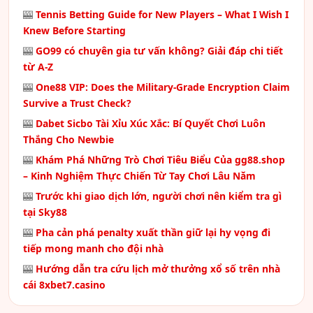
🎰
Tennis Betting Guide for New Players – What I Wish I
Knew Before Starting
🎰
GO99 có chuyên gia tư vấn không? Giải đáp chi tiết
từ A-Z
🎰
One88 VIP: Does the Military-Grade Encryption Claim
Survive a Trust Check?
🎰
Dabet Sicbo Tài Xỉu Xúc Xắc: Bí Quyết Chơi Luôn
Thắng Cho Newbie
🎰
Khám Phá Những Trò Chơi Tiêu Biểu Của gg88.shop
– Kinh Nghiệm Thực Chiến Từ Tay Chơi Lâu Năm
🎰
Trước khi giao dịch lớn, người chơi nên kiểm tra gì
tại Sky88
🎰
Pha cản phá penalty xuất thần giữ lại hy vọng đi
tiếp mong manh cho đội nhà
🎰
Hướng dẫn tra cứu lịch mở thưởng xổ số trên nhà
cái 8xbet7.casino