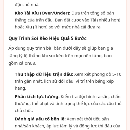
đội chủ nhà.
Kèo Tài Xỉu (Over/Under):
Dựa trên tổng số bàn
thắng của trận đấu. Bạn đặt cược vào Tài (nhiều hơn)
hoặc Xỉu (ít hơn) so với mức nhà cái đưa ra.
Quy Trình Soi Kèo Hiệu Quả 5 Bước
Áp dụng quy trình bài bản dưới đây sẽ giúp bạn gia
tăng tỷ lệ thắng khi soi kèo trên mọi nền tảng, bao
gồm cả on68.
Thu thập dữ liệu trận đấu:
Xem xét phong độ 5-10
trận gần nhất, lịch sử đối đầu, vị trí trên bảng xếp
hạng.
Phân tích lực lượng:
Kiểm tra đội hình ra sân, chấn
thương, thẻ phạt và tình trạng thể lực của các cầu thủ
chủ chốt.
Đánh giá yếu tố bên lề:
Xem xét thời tiết, sân
nhà/sân khách, áp lực tâm lý và động lực thi đấu của