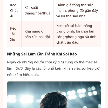
Kèo
Đánh giá tổng thể sức
Xác suất
Châu
mạnh, phong độ gần đây
thắng/hòa/thua
Âu
và lợi thế sân nhà.
Xem xét số bàn thắng
Kèo
Khả năng ghi
trung bình, lối chơi tấn
Tài
bàn của hai đội
công/phòng ngự và tính
Xỉu
chất trận đấu.
Những Sai Lầm Cần Tránh Khi Soi Kèo
Ngay cả những người chơi kỳ cựu cũng có thể mắc sai
lầm. Dưới đây là các lỗi phổ biến khiến việc soi kèo trở
nên kém hiệu quả.