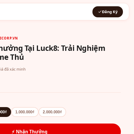
Đăng Ký
ICORP.VN
hưởng Tại Luck8: Trải Nghiệm
me Thủ
 giá đã xác minh
000₫
1.000.000₫
2.000.000₫
⚡ Nhận Thưởng