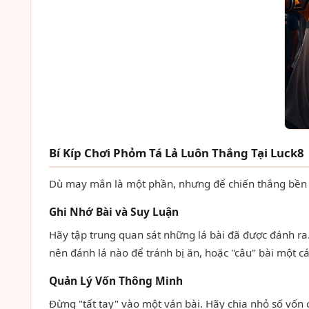
Bí Kíp Chơi Phỏm Tá Lả Luôn Thắng Tại Luck8
Dù may mắn là một phần, nhưng để chiến thắng bền vữ
Ghi Nhớ Bài và Suy Luận
Hãy tập trung quan sát những lá bài đã được đánh ra
nên đánh lá nào để tránh bị ăn, hoặc "câu" bài một c
Quản Lý Vốn Thông Minh
Đừng "tất tay" vào một ván bài. Hãy chia nhỏ số vốn c