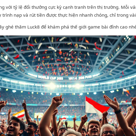
ếng với tỷ lệ đổi thưởng cực kỳ cạnh tranh trên thị trường. Mỗi
trình nạp và rút tiền được thực hiện nhanh chóng, chỉ trong vài
ãy ghé thăm Luck8 để khám phá thế giới game bài đỉnh cao nhé