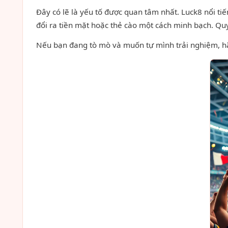
Đây có lẽ là yếu tố được quan tâm nhất. Luck8 nổi ti
đổi ra tiền mặt hoặc thẻ cào một cách minh bạch. Quy 
Nếu bạn đang tò mò và muốn tự mình trải nghiệm, h