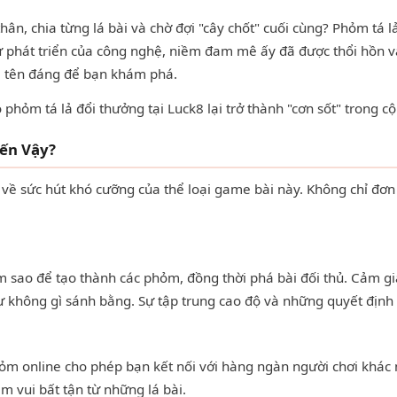
n, chia từng lá bài và chờ đợi "cây chốt" cuối cùng? Phỏm tá lả
 sự phát triển của công nghệ, niềm đam mê ấy đã được thổi hồn 
cái tên đáng để bạn khám phá.
o phỏm tá lả đổi thưởng tại Luck8 lại trở thành "cơn sốt" trong c
Đến Vậy?
 về sức hút khó cưỡng của thể loại game bài này. Không chỉ đơn t
m sao để tạo thành các phỏm, đồng thời phá bài đối thủ. Cảm gi
ự không gì sánh bằng. Sự tập trung cao độ và những quyết định t
ỏm online cho phép bạn kết nối với hàng ngàn người chơi khác m
m vui bất tận từ những lá bài.