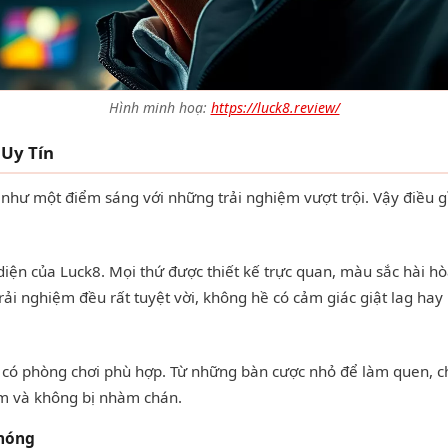
Hình minh hoạ:
https://luck8.review/
 Uy Tín
như một điểm sáng với những trải nghiệm vượt trội. Vậy điều gì
diện của Luck8. Mọi thứ được thiết kế trực quan, màu sắc hài hòa
ải nghiệm đều rất tuyệt vời, không hề có cảm giác giật lag hay 
 có phòng chơi phù hợp. Từ những bàn cược nhỏ để làm quen, c
ầm và không bị nhàm chán.
Chóng