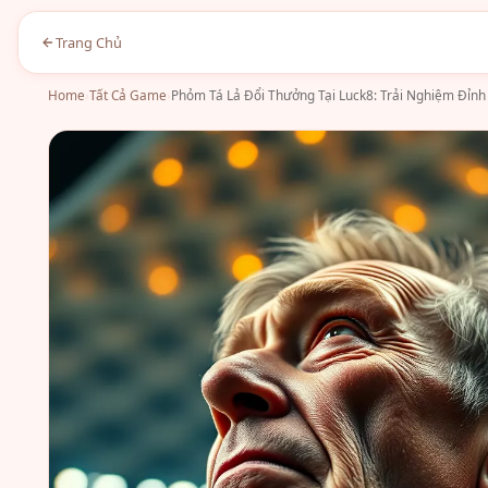
Trang Chủ
Home
›
Tất Cả Game
›
Phỏm Tá Lả Đổi Thưởng Tại Luck8: Trải Nghiệm Đỉnh