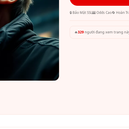
🔒 Bảo Mật SSL
🎰 Odds Cao
🔄 Hoàn Tr
🔥
329
người đang xem trang nà