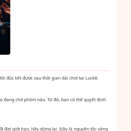
 đúc kết được sau thời gian dài chơi tại Luck8.
họ đang chờ phỏm nào. Từ đó, bạn có thể quyết định
ã đạt giới hạn, hãy dừng lại. Đây là nguyên tắc vàng