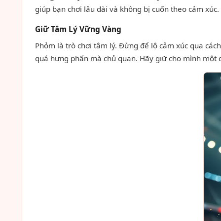
giúp bạn chơi lâu dài và không bị cuốn theo cảm xúc.
Giữ Tâm Lý Vững Vàng
Phỏm là trò chơi tâm lý. Đừng để lộ cảm xúc qua cách 
quá hưng phấn mà chủ quan. Hãy giữ cho mình một c