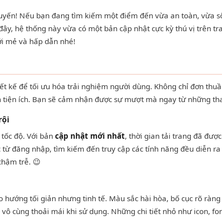
c tuyến! Nếu bạn đang tìm kiếm một điểm đến vừa an toàn, vừa s
 đây, hệ thống này vừa có một bản cập nhật cực kỳ thú vị trên
i mẻ và hấp dẫn nhé!
ết kế để tối ưu hóa trải nghiệm người dùng. Không chỉ đơn thuần
nh tiện ích. Bạn sẽ cảm nhận được sự mượt mà ngay từ những tha
rội
 tốc độ. Với bản
cập nhật mới nhất
, thời gian tải trang đã đư
c từ đăng nhập, tìm kiếm đến truy cập các tính năng đều diễn ra
chậm trễ. 😉
eo hướng tối giản nhưng tinh tế. Màu sắc hài hòa, bố cục rõ rà
 vô cùng thoải mái khi sử dụng. Những chi tiết nhỏ như icon, f