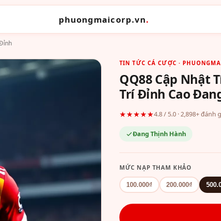
phuongmaicorp.vn
.
 Đỉnh
TIN TỨC CÁ CƯỢC · PHUONGMA
QQ88 Cập Nhật Tí
Trí Đỉnh Cao Đan
★★★★★
4.8 / 5.0 · 2,898+ đánh
Đang Thịnh Hành
MỨC NẠP THAM KHẢO
100.000₫
200.000₫
500.