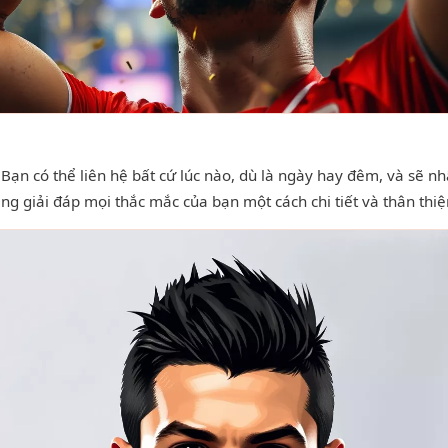
Bạn có thể liên hệ bất cứ lúc nào, dù là ngày hay đêm, và sẽ nh
ng giải đáp mọi thắc mắc của bạn một cách chi tiết và thân thiệ