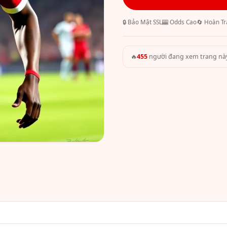
🔒 Bảo Mật SSL
🎰 Odds Cao
🔄 Hoàn Tr
🔥
455
người đang xem trang nà