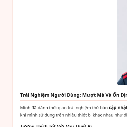
Trải Nghiệm Người Dùng: Mượt Mà Và Ổn Đị
Mình đã dành thời gian trải nghiệm thử bản
cập nhậ
khi mình sử dụng trên nhiều thiết bị khác nhau như đ
Tương Thích Tốt Với Mọi Thiết Bị