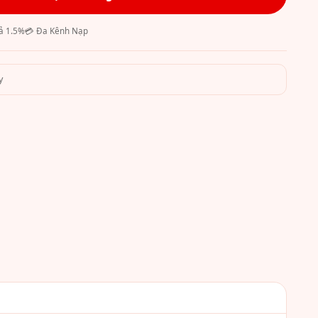
ả 1.5%
💳 Đa Kênh Nạp
y