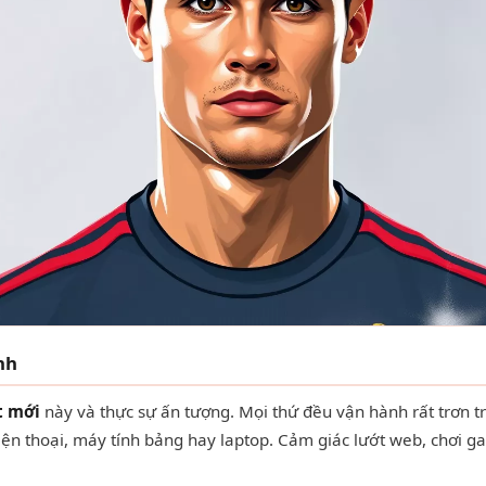
nh
t mới
này và thực sự ấn tượng. Mọi thứ đều vận hành rất trơn tr
iện thoại, máy tính bảng hay laptop. Cảm giác lướt web, chơi ga