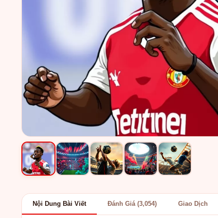
Nội Dung Bài Viết
Đánh Giá (3,054)
Giao Dịch