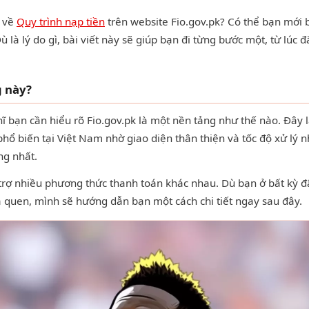
u về
Quy trình nạp tiền
trên website Fio.gov.pk? Có thể bạn mới
 là lý do gì, bài viết này sẽ giúp bạn đi từng bước một, từ lúc
g này?
hĩ bạn cần hiểu rõ Fio.gov.pk là một nền tảng như thế nào. Đây 
 phổ biến tại Việt Nam nhờ giao diện thân thiện và tốc độ xử lý n
ng nhất.
rợ nhiều phương thức thanh toán khác nhau. Dù bạn ở bất kỳ đâu,
 quen, mình sẽ hướng dẫn bạn một cách chi tiết ngay sau đây.