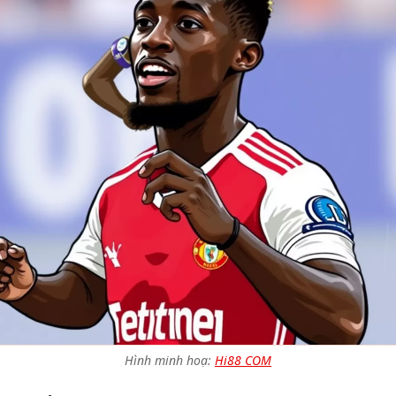
Hình minh hoạ:
Hi88 COM