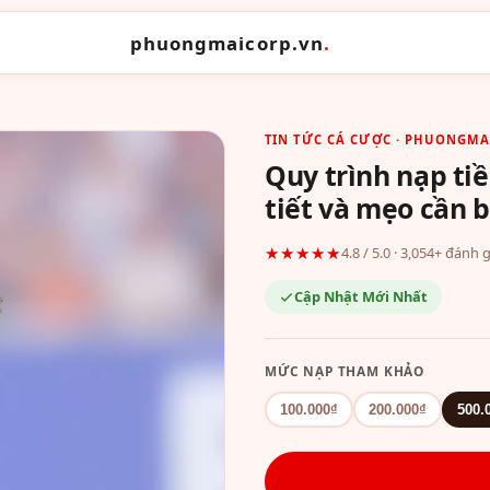
phuongmaicorp.vn
.
TIN TỨC CÁ CƯỢC · PHUONGMA
Quy trình nạp ti
tiết và mẹo cần b
★★★★★
4.8 / 5.0 · 3,054+ đánh
Cập Nhật Mới Nhất
MỨC NẠP THAM KHẢO
100.000₫
200.000₫
500.