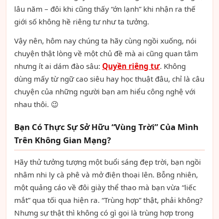
lâu năm – đôi khi cũng thấy “ớn lạnh” khi nhận ra thế
giới số không hề riêng tư như ta tưởng.
Vậy nên, hôm nay chúng ta hãy cùng ngồi xuống, nói
chuyện thật lòng về một chủ đề mà ai cũng quan tâm
nhưng ít ai dám đào sâu:
Quyền riêng tư
. Không
dùng mấy từ ngữ cao siêu hay học thuật đâu, chỉ là câu
chuyện của những người bạn am hiểu công nghệ với
nhau thôi. 😉
Bạn Có Thực Sự Sở Hữu “Vùng Trời” Của Mình
Trên Không Gian Mạng?
Hãy thử tưởng tượng một buổi sáng đẹp trời, bạn ngồi
nhâm nhi ly cà phê và mở điện thoại lên. Bỗng nhiên,
một quảng cáo về đôi giày thể thao mà bạn vừa “liếc
mắt” qua tối qua hiện ra. “Trùng hợp” thật, phải không?
Nhưng sự thật thì không có gì gọi là trùng hợp trong