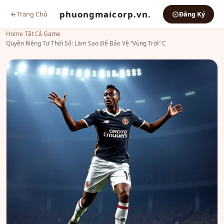
phuongmaicorp.vn
.
Trang Chủ
Đăng Ký
Home
›
Tất Cả Game
›
Quyền Riêng Tư Thời Số: Làm Sao Để Bảo Vệ “Vùng Trời” C