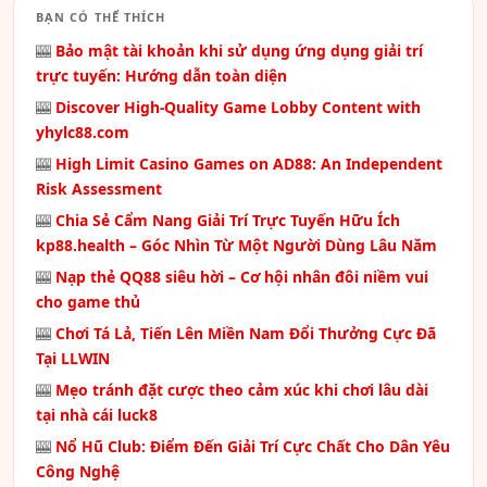
BẠN CÓ THỂ THÍCH
🎰
Bảo mật tài khoản khi sử dụng ứng dụng giải trí
trực tuyến: Hướng dẫn toàn diện
🎰
Discover High-Quality Game Lobby Content with
yhylc88.com
🎰
High Limit Casino Games on AD88: An Independent
Risk Assessment
🎰
Chia Sẻ Cẩm Nang Giải Trí Trực Tuyến Hữu Ích
kp88.health – Góc Nhìn Từ Một Người Dùng Lâu Năm
🎰
Nạp thẻ QQ88 siêu hời – Cơ hội nhân đôi niềm vui
cho game thủ
🎰
Chơi Tá Lả, Tiến Lên Miền Nam Đổi Thưởng Cực Đã
Tại LLWIN
🎰
Mẹo tránh đặt cược theo cảm xúc khi chơi lâu dài
tại nhà cái luck8
🎰
Nổ Hũ Club: Điểm Đến Giải Trí Cực Chất Cho Dân Yêu
Công Nghệ