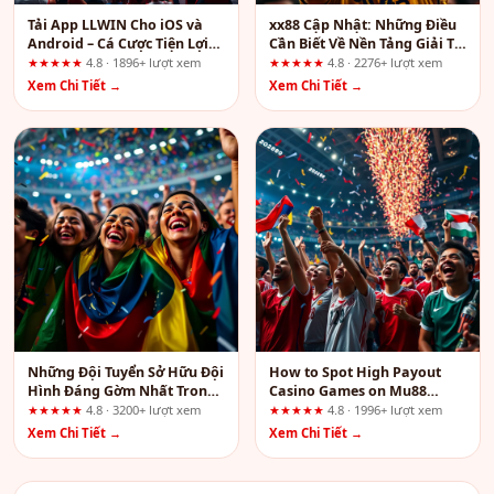
Tải App LLWIN Cho iOS và
xx88 Cập Nhật: Những Điều
Android – Cá Cược Tiện Lợi
Cần Biết Về Nền Tảng Giải Trí
Mọi Lúc
Trực Tuyến Hấp Dẫn
★★★★★
4.8 · 1896+ lượt xem
★★★★★
4.8 · 2276+ lượt xem
Xem Chi Tiết →
Xem Chi Tiết →
Những Đội Tuyển Sở Hữu Đội
How to Spot High Payout
Hình Đáng Gờm Nhất Trong
Casino Games on Mu88
Làng Thể Thao Điện Tử
Before You Multiply Your
★★★★★
4.8 · 3200+ lượt xem
★★★★★
4.8 · 1996+ lượt xem
Bets
Xem Chi Tiết →
Xem Chi Tiết →