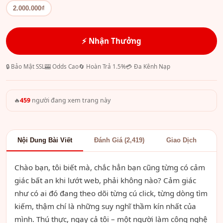
2.000.000₫
⚡ Nhận Thưởng
🔒 Bảo Mật SSL
🎰 Odds Cao
🔄 Hoàn Trả 1.5%
💳 Đa Kênh Nạp
🔥
459
người đang xem trang này
Nội Dung Bài Viết
Đánh Giá (2,419)
Giao Dịch
Chào bạn, tôi biết mà, chắc hẳn bạn cũng từng có cảm
giác bất an khi lướt web, phải không nào? Cảm giác
như có ai đó đang theo dõi từng cú click, từng dòng tìm
kiếm, thậm chí là những suy nghĩ thầm kín nhất của
mình. Thú thực, ngay cả tôi – một người làm công nghệ