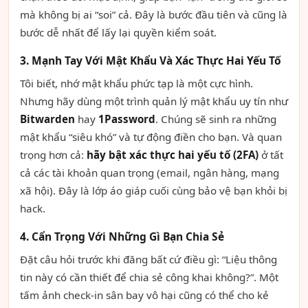
mà không bị ai “soi” cả. Đây là bước đầu tiên và cũng là
bước dễ nhất để lấy lại quyền kiểm soát.
3. Mạnh Tay Với Mật Khẩu Và Xác Thực Hai Yếu Tố
Tôi biết, nhớ mật khẩu phức tạp là một cực hình.
Nhưng hãy dùng một trình quản lý mật khẩu uy tín như
Bitwarden
hay
1Password
. Chúng sẽ sinh ra những
mật khẩu “siêu khó” và tự động điền cho bạn. Và quan
trọng hơn cả:
hãy bật xác thực hai yếu tố (2FA)
ở tất
cả các tài khoản quan trọng (email, ngân hàng, mạng
xã hội). Đây là lớp áo giáp cuối cùng bảo vệ bạn khỏi bị
hack.
4. Cẩn Trọng Với Những Gì Bạn Chia Sẻ
Đặt câu hỏi trước khi đăng bất cứ điều gì: “Liệu thông
tin này có cần thiết để chia sẻ công khai không?”. Một
tấm ảnh check-in sân bay vô hại cũng có thể cho kẻ