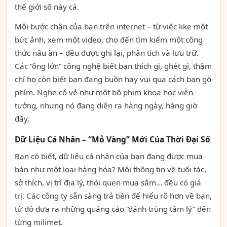
thế giới số này cả.
Mỗi bước chân của bạn trên internet – từ việc like một
bức ảnh, xem một video, cho đến tìm kiếm một công
thức nấu ăn – đều được ghi lại, phân tích và lưu trữ.
Các “ông lớn” công nghệ biết bạn thích gì, ghét gì, thậm
chí họ còn biết bạn đang buồn hay vui qua cách bạn gõ
phím. Nghe có vẻ như một bộ phim khoa học viễn
tưởng, nhưng nó đang diễn ra hàng ngày, hàng giờ
đấy.
Dữ Liệu Cá Nhân – “Mỏ Vàng” Mới Của Thời Đại Số
Bạn có biết, dữ liệu cá nhân của bạn đang được mua
bán như một loại hàng hóa? Mỗi thông tin về tuổi tác,
sở thích, vị trí địa lý, thói quen mua sắm… đều có giá
trị. Các công ty sẵn sàng trả tiền để hiểu rõ hơn về bạn,
từ đó đưa ra những quảng cáo “đánh trúng tâm lý” đến
từng milimet.