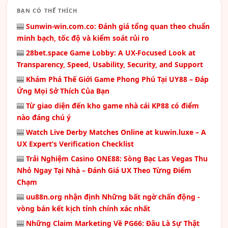
BẠN CÓ THỂ THÍCH
🎰
Sunwin-win.com.co: Đánh giá tổng quan theo chuẩn
minh bạch, tốc độ và kiểm soát rủi ro
🎰
28bet.space Game Lobby: A UX-Focused Look at
Transparency, Speed, Usability, Security, and Support
🎰
Khám Phá Thế Giới Game Phong Phú Tại UY88 – Đáp
Ứng Mọi Sở Thích Của Bạn
🎰
Từ giao diện đến kho game nhà cái KP88 có điểm
nào đáng chú ý
🎰
Watch Live Derby Matches Online at kuwin.luxe – A
UX Expert’s Verification Checklist
🎰
Trải Nghiệm Casino ONE88: Sòng Bạc Las Vegas Thu
Nhỏ Ngay Tại Nhà – Đánh Giá UX Theo Từng Điểm
Chạm
🎰
uu88n.org nhận định Những bất ngờ chấn động -
vòng bán kết kịch tính chính xác nhất
🎰
Những Claim Marketing Về PG66: Đâu Là Sự Thật