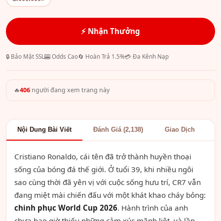
⚡ Nhận Thưởng
🔒 Bảo Mật SSL
🎰 Odds Cao
🔄 Hoàn Trả 1.5%
💳 Đa Kênh Nạp
🔥
406
người đang xem trang này
Nội Dung Bài Viết
Đánh Giá (2,138)
Giao Dịch
Cristiano Ronaldo, cái tên đã trở thành huyền thoại
sống của bóng đá thế giới. Ở tuổi 39, khi nhiều ngôi
sao cùng thời đã yên vị với cuộc sống hưu trí, CR7 vẫn
đang miệt mài chiến đấu với một khát khao cháy bỏng:
chinh phục World Cup 2026
. Hành trình của anh
chưa bao giờ thiếu những cảm xúc mãnh liệt, và lần