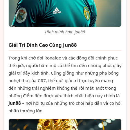
Hình minh hoạ: jun88
Giải Trí Đỉnh Cao Cùng Jun88
Trong khi chờ đợi Ronaldo và các đồng đội chinh phục
thế giới, người hâm mộ có thể tìm đến những phút giây
giải trí đầy kịch tính. Cũng giống như những pha bóng
nghẹt thở của CR7, thế giới giải trí trực tuyến mang
đến những trải nghiệm không thể rời mắt. Một trong
những điểm đến được yêu thích nhất hiện nay chính là
Jun88
– nơi hội tụ của những trò chơi hấp dẫn và cơ hội
nhận thưởng lớn.