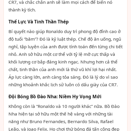
CR7, và chắc chắn anh sẽ làm mọi cách để biến nó
thành kỳ tích.
Thể Lực Và Tinh Thần Thép
Bí quyết nào giúp Ronaldo duy trì phong độ đỉnh cao ở
độ tuổi “băm”? Đó là kỷ luật thép. Chế độ ăn uống, ngủ
nghỉ, tập luyện của anh được tính toán đến từng chi tiết
nhỏ. Anh sở hữu một cơ thể với tỷ lệ mỡ cực thấp và
khối lượng cơ bắp đáng kinh ngạc. Nhưng hơn cả thể
chất, tinh thần của anh mới là thứ vũ khí lợi hại nhất.
Áp lực càng lớn, anh càng tỏa sáng. Đó là lý do vì sao
những khoảnh khắc lịch sử luôn có dấu giày của CR7.
Đội Bóng Bồ Đào Nha: Niềm Hy Vọng Mới
Không còn là “Ronaldo và 10 người khác” nữa. Bồ Đào
Nha hiện tại sở hữu một thế hệ vàng với những tài
năng như Bruno Fernandes, Bernardo Silva, Rafael
Leão, và Joao Felix. Họ chơi thứ bóng đá tấn công đẹp