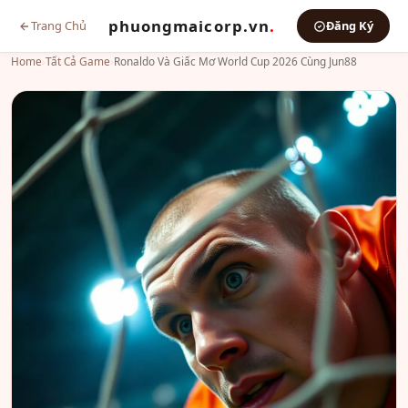
phuongmaicorp.vn
.
Trang Chủ
Đăng Ký
Home
›
Tất Cả Game
›
Ronaldo Và Giấc Mơ World Cup 2026 Cùng Jun88