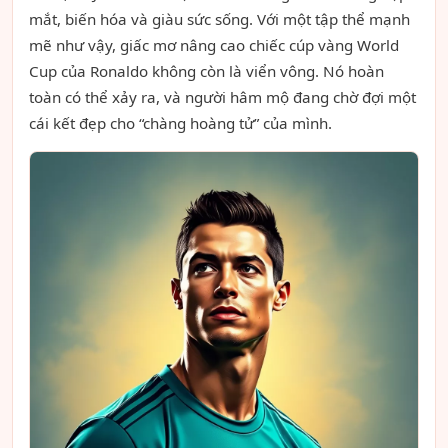
mắt, biến hóa và giàu sức sống. Với một tập thể mạnh
mẽ như vậy, giấc mơ nâng cao chiếc cúp vàng World
Cup của Ronaldo không còn là viển vông. Nó hoàn
toàn có thể xảy ra, và người hâm mộ đang chờ đợi một
cái kết đẹp cho “chàng hoàng tử” của mình.