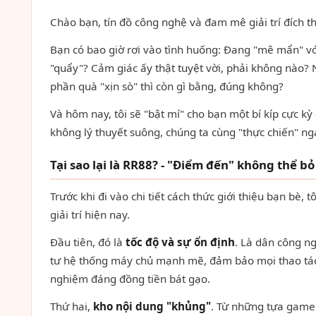
Chào bạn, tín đồ công nghệ và đam mê giải trí đích th
Bạn có bao giờ rơi vào tình huống: Đang "mê mẩn" vớ
"quẩy"? Cảm giác ấy thật tuyệt vời, phải không nào?
phần quà "xịn sò" thì còn gì bằng, đúng không?
Và hôm nay, tôi sẽ "bật mí" cho bạn một bí kíp cực k
không lý thuyết suông, chúng ta cùng "thực chiến" ng
Tại sao lại là RR88? - "Điểm đến" không thể b
Trước khi đi vào chi tiết cách thức giới thiệu bạn bè,
giải trí hiện nay.
Đầu tiên, đó là
tốc độ và sự ổn định
. Là dân công n
tư hệ thống máy chủ mạnh mẽ, đảm bảo mọi thao tác 
nghiệm đáng đồng tiền bát gạo.
Thứ hai,
kho nội dung "khủng"
. Từ những tựa game 