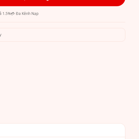
ả 1.5%
💳 Đa Kênh Nạp
y