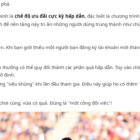
 phá.
hính là
chế độ ưu đãi cực kỳ hấp dẫn
, đặc biệt là chương trìn
ch để nền tảng này tri ân những người dùng trung thành như chú
n. Khi bạn giới thiệu một người bạn đăng ký tài khoản mới thàn
thưởng có thể quy đổi thành các phần quà hấp dẫn. Tùy vào chín
ố định.
g "siêu khủng" khi lần đầu tham gia. Điều này giúp họ có thêm "
chơi cùng, vừa có quà. Đúng là "một công đôi việc"!