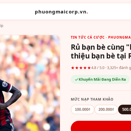
phuongmaicorp.vn
.
íp
TIN TỨC CÁ CƯỢC · PHUONGMA
Rủ bạn bè cùng "l
thiệu bạn bè tại 
★★★★★
4.8 / 5.0 · 3,325+ đánh
Khuyến Mãi Đang Diễn Ra
MỨC NẠP THAM KHẢO
100.000₫
200.000₫
500.