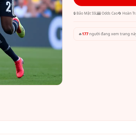
🔒 Bảo Mật SSL
🎰 Odds Cao
🔄 Hoàn Tr
🔥
177
người đang xem trang nà