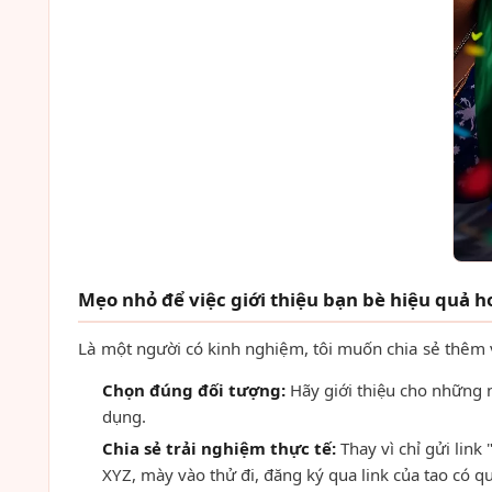
Mẹo nhỏ để việc giới thiệu bạn bè hiệu quả h
Là một người có kinh nghiệm, tôi muốn chia sẻ thêm v
Chọn đúng đối tượng:
Hãy giới thiệu cho những ng
dụng.
Chia sẻ trải nghiệm thực tế:
Thay vì chỉ gửi link
XYZ, mày vào thử đi, đăng ký qua link của tao có q