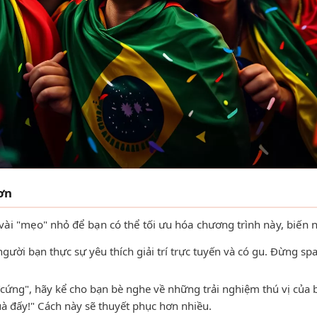
ơn
ài "mẹo" nhỏ để bạn có thể tối ưu hóa chương trình này, biến n
ười bạn thực sự yêu thích giải trí trực tuyến và có gu. Đừng spa
 "cứng", hãy kể cho bạn bè nghe về những trải nghiệm thú vị của
uà đấy!" Cách này sẽ thuyết phục hơn nhiều.