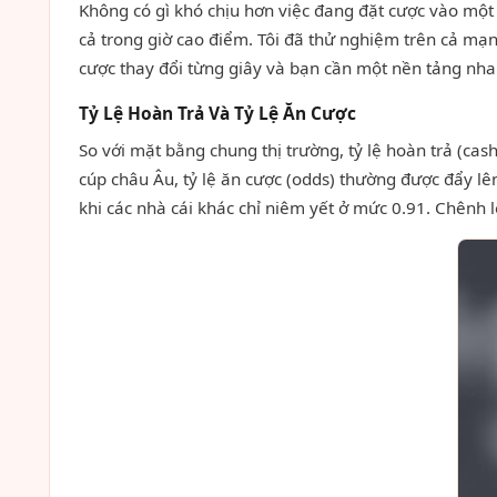
Không có gì khó chịu hơn việc đang đặt cược vào một
cả trong giờ cao điểm. Tôi đã thử nghiệm trên cả mạng
cược thay đổi từng giây và bạn cần một nền tảng nha
Tỷ Lệ Hoàn Trả Và Tỷ Lệ Ăn Cược
So với mặt bằng chung thị trường, tỷ lệ hoàn trả (ca
cúp châu Âu, tỷ lệ ăn cược (odds) thường được đẩy lên 
khi các nhà cái khác chỉ niêm yết ở mức 0.91. Chênh l