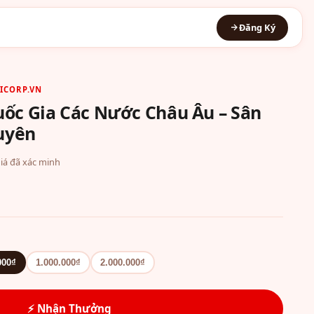
Đăng Ký
ICORP.VN
uốc Gia Các Nước Châu Âu – Sân
uyên
 giá đã xác minh
000₫
1.000.000₫
2.000.000₫
⚡ Nhận Thưởng