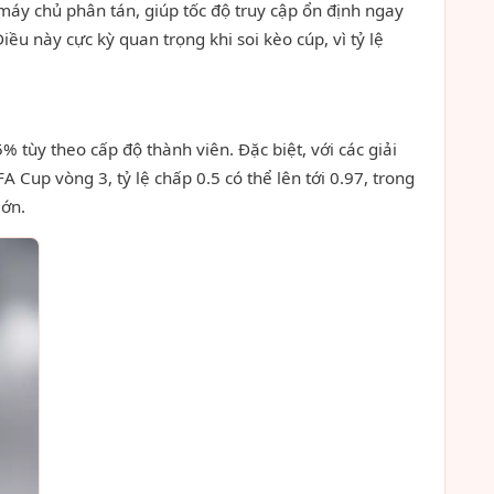
máy chủ phân tán, giúp tốc độ truy cập ổn định ngay
u này cực kỳ quan trọng khi soi kèo cúp, vì tỷ lệ
 tùy theo cấp độ thành viên. Đặc biệt, với các giải
A Cup vòng 3, tỷ lệ chấp 0.5 có thể lên tới 0.97, trong
lớn.