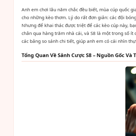
Anh em chơi lâu năm chắc đều biết, mùa cúp quốc g
cho những kèo thơm. Lý do rất đơn giản: các đội bóng 
Nhưng để khai thác được triệt để các kèo cúp này, bạ
chân qua hàng trăm nhà cái, và S8 là một trong số ít 
các bảng so sánh chi tiết, giúp anh em có cái nhìn thự
Tổng Quan Về Sảnh Cược S8 – Nguồn Gốc Và T