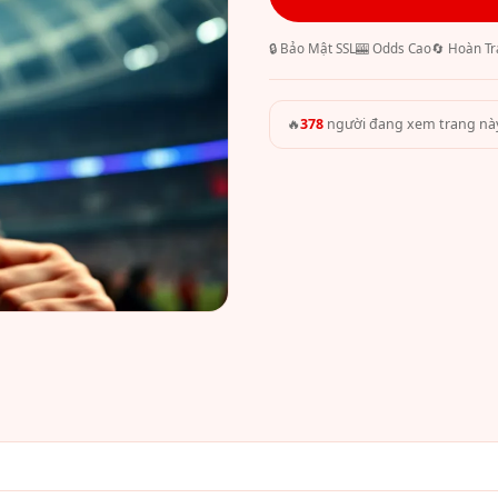
🔒 Bảo Mật SSL
🎰 Odds Cao
🔄 Hoàn Tr
🔥
378
người đang xem trang nà