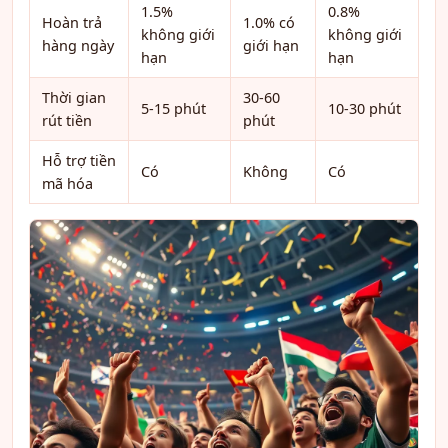
1.5%
0.8%
Hoàn trả
1.0% có
không giới
không giới
hàng ngày
giới hạn
hạn
hạn
Thời gian
30-60
5-15 phút
10-30 phút
rút tiền
phút
Hỗ trợ tiền
Có
Không
Có
mã hóa