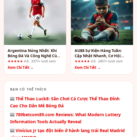
Argentina Nóng Nhất: Khi
AU88 Sự Kiện Hàng Tuần:
Bóng Đá Và Công Nghệ Cùng
Cập Nhật Nhanh, Cơ Hội
“Cháy”
Nhân Đôi Cho Game Thủ
★★★★★
4.8 · 3377+ lượt xem
★★★★★
4.8 · 2457+ lượt xem
Xem Chi Tiết →
Xem Chi Tiết →
BẠN CÓ THỂ THÍCH
🎰
Thể Thao Luck8: Sân Chơi Cá Cược Thể Thao Đỉnh
Cao Cho Dân Mê Bóng Đá
🎰
789betcom89.com Reviews: What Modern Lottery
Information Tools Actually Reveal
🎰
Vinícius Jr tạo đột biến ở hành lang trái Real Madrid