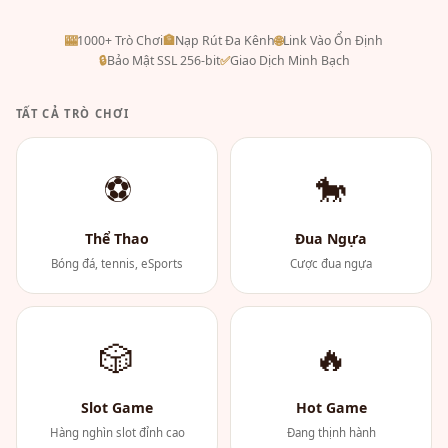
🎰
1000+ Trò Chơi
🏦
Nạp Rút Đa Kênh
🌐
Link Vào Ổn Định
🔒
Bảo Mật SSL 256-bit
✅
Giao Dịch Minh Bạch
TẤT CẢ TRÒ CHƠI
⚽
🐎
Thể Thao
Đua Ngựa
Bóng đá, tennis, eSports
Cược đua ngựa
🎲
🔥
Slot Game
Hot Game
Hàng nghìn slot đỉnh cao
Đang thịnh hành