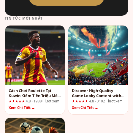
TIN TỨC MỚI NHẤT
Cách Chơi Roulette Tại
Discover High-Quality
Kuwin Kiếm Tiền Triệu Mỗi
Game Lobby Content with
Đêm – Kinh Nghiệm Thực
uu88pai.com
★★★★★
4.8 · 1988+ lượt xem
★★★★★
4.8 · 3102+ lượt xem
Chiến Cho Người Mới
Xem Chi Tiết →
Xem Chi Tiết →