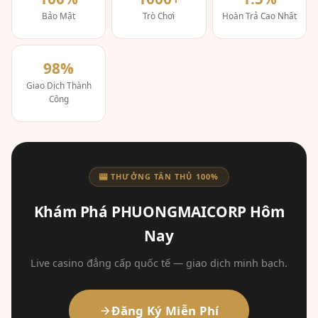
Bảo Mật
Trò Chơi
Hoàn Trả Cao Nhất
98%
Giao Dịch Thành
Công
🎰 THƯỞNG TÂN THỦ 100%
Khám Phá PHUONGMAICORP Hôm
Nay
Live casino đẳng cấp quốc tế — giao dịch minh bạch.
Đăng Ký Miễn Phí