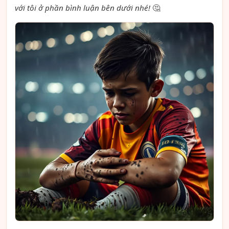
với tôi ở phần bình luận bên dưới nhé!
🤔