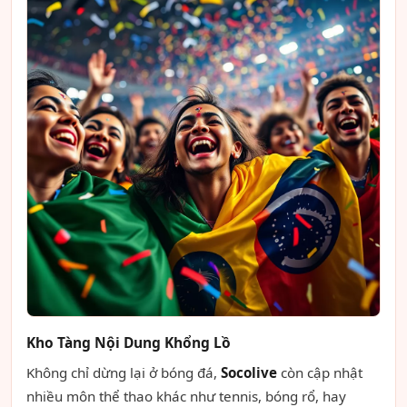
Kho Tàng Nội Dung Khổng Lồ
Không chỉ dừng lại ở bóng đá,
Socolive
còn cập nhật
nhiều môn thể thao khác như tennis, bóng rổ, hay