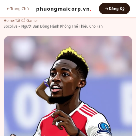
phuongmaicorp.vn
.
Trang Chủ
Đăng Ký
Home
›
Tất Cả Game
›
Socolive – Người Bạn Đồng Hành Không Thể Thiếu Cho Fan