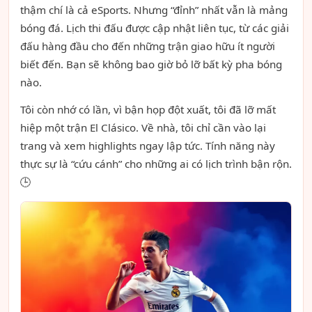
thậm chí là cả eSports. Nhưng “đỉnh” nhất vẫn là mảng
bóng đá. Lịch thi đấu được cập nhật liên tục, từ các giải
đấu hàng đầu cho đến những trận giao hữu ít người
biết đến. Bạn sẽ không bao giờ bỏ lỡ bất kỳ pha bóng
nào.
Tôi còn nhớ có lần, vì bận họp đột xuất, tôi đã lỡ mất
hiệp một trận El Clásico. Về nhà, tôi chỉ cần vào lại
trang và xem highlights ngay lập tức. Tính năng này
thực sự là “cứu cánh” cho những ai có lịch trình bận rộn.
🕒