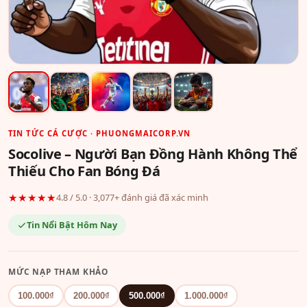
TIN TỨC CÁ CƯỢC · PHUONGMAICORP.VN
Socolive – Người Bạn Đồng Hành Không Thể
Thiếu Cho Fan Bóng Đá
★★★★★
4.8 / 5.0 · 3,077+ đánh giá đã xác minh
Tin Nổi Bật Hôm Nay
MỨC NẠP THAM KHẢO
100.000₫
200.000₫
500.000₫
1.000.000₫