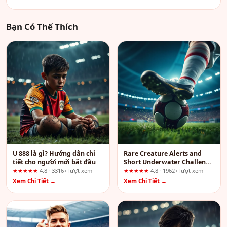
Bạn Có Thể Thích
U 888 là gì? Hướng dẫn chi
Rare Creature Alerts and
tiết cho người mới bắt đầu
Short Underwater Challenge
Windows: A Critical Look at
★★★★★
4.8 · 3316+ lượt xem
★★★★★
4.8 · 1962+ lượt xem
the Claims on go99.com.se
Xem Chi Tiết →
Xem Chi Tiết →