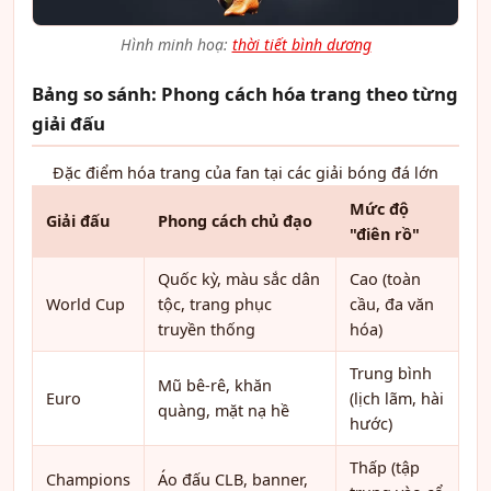
Hình minh hoạ:
thời tiết bình dương
Bảng so sánh: Phong cách hóa trang theo từng
giải đấu
Đặc điểm hóa trang của fan tại các giải bóng đá lớn
Mức độ
Giải đấu
Phong cách chủ đạo
"điên rồ"
Quốc kỳ, màu sắc dân
Cao (toàn
World Cup
tộc, trang phục
cầu, đa văn
truyền thống
hóa)
Trung bình
Mũ bê-rê, khăn
Euro
(lịch lãm, hài
quàng, mặt nạ hề
hước)
Thấp (tập
Champions
Áo đấu CLB, banner,