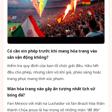
Có cần xin phép trước khi mang hóa trang vào
sân vận động không?
Kiểm tra quy định của ban tổ chức giải đấu. Hầu hết
đều cho phép, nhưng cấm vũ khí giả, pháo sáng hoặc
trang phục mang tính xúc phạm.
Màn hóa trang nào gây ấn tượng nhất lịch sử
bóng đá?
Fan Mexico với mặt nạ Luchador và fan Brazil hóa thân
thành Chúa Jesus là hai trong số những màn "để đời"