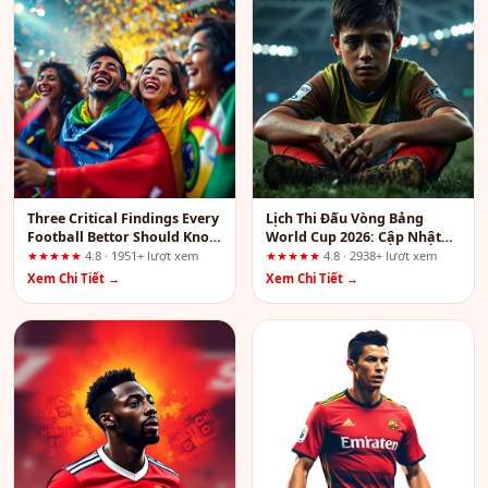
Three Critical Findings Every
Lịch Thi Đấu Vòng Bảng
Football Bettor Should Know
World Cup 2026: Cập Nhật
Before Using mu88now.com
Mới Nhất Và Những Điều
★★★★★
4.8 · 1951+ lượt xem
★★★★★
4.8 · 2938+ lượt xem
Sportsbook
Cần Biết
Xem Chi Tiết →
Xem Chi Tiết →