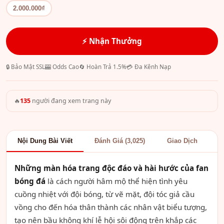
2.000.000₫
⚡ Nhận Thưởng
🔒 Bảo Mật SSL
🎰 Odds Cao
🔄 Hoàn Trả 1.5%
💳 Đa Kênh Nạp
🔥
135
người đang xem trang này
Nội Dung Bài Viết
Đánh Giá (3,025)
Giao Dịch
Những màn hóa trang độc đáo và hài hước của fan
bóng đá
là cách người hâm mộ thể hiện tình yêu
cuồng nhiệt với đội bóng, từ vẽ mặt, đội tóc giả cầu
vồng cho đến hóa thân thành các nhân vật biểu tượng,
tạo nên bầu không khí lễ hội sôi động trên khắp các