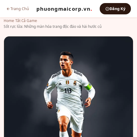
phuongmaicorp.vn
.
Trang Chủ
Đăng Ký
Home
›
Tất Cả Game
›
Sốt rực lửa: Những màn hóa trang độc đáo và hài hước củ