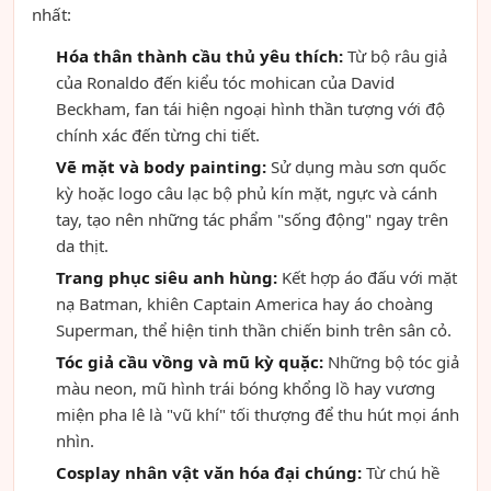
nhất:
Hóa thân thành cầu thủ yêu thích:
Từ bộ râu giả
của Ronaldo đến kiểu tóc mohican của David
Beckham, fan tái hiện ngoại hình thần tượng với độ
chính xác đến từng chi tiết.
Vẽ mặt và body painting:
Sử dụng màu sơn quốc
kỳ hoặc logo câu lạc bộ phủ kín mặt, ngực và cánh
tay, tạo nên những tác phẩm "sống động" ngay trên
da thịt.
Trang phục siêu anh hùng:
Kết hợp áo đấu với mặt
nạ Batman, khiên Captain America hay áo choàng
Superman, thể hiện tinh thần chiến binh trên sân cỏ.
Tóc giả cầu vồng và mũ kỳ quặc:
Những bộ tóc giả
màu neon, mũ hình trái bóng khổng lồ hay vương
miện pha lê là "vũ khí" tối thượng để thu hút mọi ánh
nhìn.
Cosplay nhân vật văn hóa đại chúng:
Từ chú hề