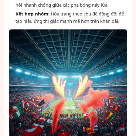
hôi nhanh chóng giữa các pha bóng nảy lửa.
Kết hợp nhóm:
Hóa trang theo chủ đề đồng đội để
tạo hiệu ứng thị giác mạnh mẽ hơn trên khán đài.