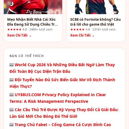
Mẹo Nhận Biết Nhà Cái Xóc
SC88 có Fortnite không? Câu
Đĩa Đang Sử Dụng Chiêu Trò
trả lời cho game thủ Việt
Dụ Cầu
★★★★★
4.8 · 2484+ lượt xem
★★★★★
4.8 · 2318+ lượt xem
Xem Chi Tiết →
Xem Chi Tiết →
BẠN CÓ THỂ THÍCH
🎰
World Cup 2026 Và Những Điều Bất Ngờ Làm Thay
Đổi Toàn Bộ Cục Diện Trận Đấu
🎰
Đội Tuyển Nào Đủ Sức Biến Giấc Mơ Vô Địch Thành
Hiện Thực?
🎰
UY88US.COM Privacy Policy Explained in Clear
Terms: A Risk Management Perspective
🎰
Các Cầu Thủ Trẻ Được Kỳ Vọng Thay Đổi Cả Giải Đấu:
Làn Gió Mới Cho Bóng Đá Thế Giới
🎰
Trang Chủ Fabet – Cổng Game Cá Cược Đỉnh Cao