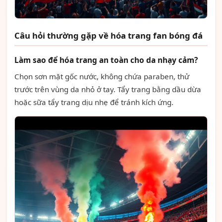
Câu hỏi thường gặp về hóa trang fan bóng đá
Làm sao để hóa trang an toàn cho da nhạy cảm?
Chọn sơn mặt gốc nước, không chứa paraben, thử
trước trên vùng da nhỏ ở tay. Tẩy trang bằng dầu dừa
hoặc sữa tẩy trang dịu nhẹ để tránh kích ứng.