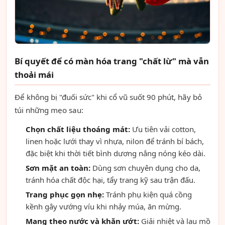
Bí quyết để có màn hóa trang "chất lừ" mà vẫn
thoải mái
Để không bị "đuối sức" khi cổ vũ suốt 90 phút, hãy bỏ
túi những mẹo sau:
Chọn chất liệu thoáng mát:
Ưu tiên vải cotton,
linen hoặc lưới thay vì nhựa, nilon để tránh bí bách,
đặc biệt khi thời tiết bình dương nắng nóng kéo dài.
Sơn mặt an toàn:
Dùng sơn chuyên dụng cho da,
tránh hóa chất độc hại, tẩy trang kỹ sau trận đấu.
Trang phục gọn nhẹ:
Tránh phụ kiện quá cồng
kềnh gây vướng víu khi nhảy múa, ăn mừng.
Mang theo nước và khăn ướt:
Giải nhiệt và lau mồ