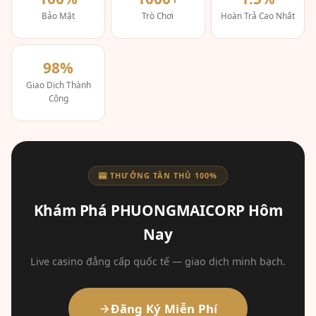
Bảo Mật
Trò Chơi
Hoàn Trả Cao Nhất
98%
Giao Dịch Thành
Công
🎰 THƯỞNG TÂN THỦ 100%
Khám Phá PHUONGMAICORP Hôm
Nay
Live casino đẳng cấp quốc tế — giao dịch minh bạch.
Đăng Ký Miễn Phí