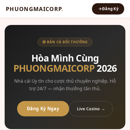
PHUONGMAICORP
.
Đăng Ký
🤑 BẮN CÁ ĐỔI THƯỞNG
Hòa Mình Cùng
PHUONGMAICORP
2026
Nhà cái Uy tín cho cược thủ chuyên nghiệp. Hỗ
trợ 24/7 — nhận thưởng tân thủ.
Đăng Ký Ngay
Live Casino →