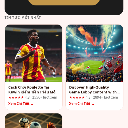
TIN TỨC MỚI NHẤT
Cách Chơi Roulette Tại
Discover High-Quality
Kuwin Kiếm Tiền Triệu Mỗi
Game Lobby Content with
Đêm – Kinh Nghiệm Thực
uu88pai.com
★★★★★
4.8 · 2556+ lượt xem
★★★★★
4.8 · 2894+ lượt xem
Chiến Cho Người Mới
Xem Chi Tiết →
Xem Chi Tiết →