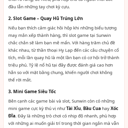
đầu lẫn những tay chơi kỳ cựu.
2. Slot Game – Quay Hũ Trúng Lớn
Nếu bạn thích cảm giác hồi hộp khi những biểu tượng
may mắn xếp thành hàng, thì slot game tại Sunwin
chắc chắn sẽ làm bạn mê mẩn. Với hàng trăm chủ đề
khác nhau, từ thần thoại Hy Lạp đến các câu chuyện cổ
tích, mỗi lần quay hũ là một lần bạn có cơ hội trở thành
triệu phú. Tỷ lệ nổ hũ tại đây được đánh giá cao hơn
hẳn so với mặt bằng chung, khiến người chơi không
thể rời mắt.
3. Mini Game Siêu Tốc
Bên cạnh các game bài và slot, Sunwin còn có những
mini game cực kỳ thú vị như
Tài Xỉu
,
Bầu Cua
hay
Xóc
Đĩa
. Đây là những trò chơi có nhịp độ nhanh, phù hợp
với những ai muốn giải trí trong thời gian ngắn mà vẫn