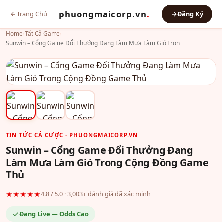
phuongmaicorp.vn
.
Trang Chủ
Đăng Ký
Home
›
Tất Cả Game
›
Sunwin – Cổng Game Đổi Thưởng Đang Làm Mưa Làm Gió Tron
TIN TỨC CÁ CƯỢC · PHUONGMAICORP.VN
Sunwin – Cổng Game Đổi Thưởng Đang
Làm Mưa Làm Gió Trong Cộng Đồng Game
Thủ
★★★★★
4.8 / 5.0 · 3,003+ đánh giá đã xác minh
Đang Live — Odds Cao