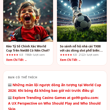
Kèo Tỷ Số Chính Xác World
So sánh nổ hũ nhà cái TX88
Cup Trên Net88 Có Nên Chơi?
với các dòng slot phổ biến:
Đâu là lựa chọn đáng chơi
★★★★★
4.8 · 1968+ lượt xem
★★★★★
4.8 · 2122+ lượt xem
nhất?
Xem Chi Tiết →
Xem Chi Tiết →
BẠN CÓ THỂ THÍCH
🎰
Những màn lội ngược dòng ấn tượng tại World Cup
2026: Khi bóng đá không bao giờ nói trước điều gì
🎰
Explore Trending Casino Games at go99-goku.com:
A UX Perspective on Who Should Play and Who Should
Skip