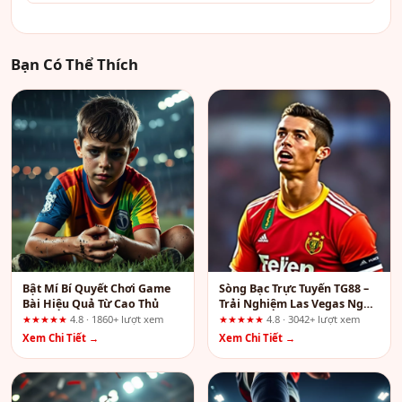
Bạn Có Thể Thích
Bật Mí Bí Quyết Chơi Game
Sòng Bạc Trực Tuyến TG88 –
Bài Hiệu Quả Từ Cao Thủ
Trải Nghiệm Las Vegas Ngay
Tại Nhà
★★★★★
4.8 · 1860+ lượt xem
★★★★★
4.8 · 3042+ lượt xem
Xem Chi Tiết →
Xem Chi Tiết →