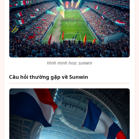
Hình minh hoạ: sunwin
Câu hỏi thường gặp về Sunwin