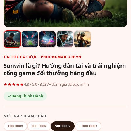
TIN TỨC CÁ CƯỢC · PHUONGMAICORP.VN
Sunwin là gì? Hướng dẫn tải và trải nghiệm
cổng game đổi thưởng hàng đầu
★★★★★
4.8 / 5.0 · 3,237+ đánh giá đã xác minh
Đang Thịnh Hành
MỨC NẠP THAM KHẢO
100.000₫
200.000₫
500.000₫
1.000.000₫