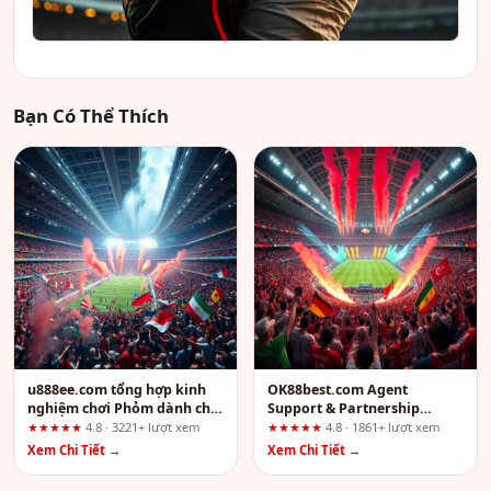
Bạn Có Thể Thích
u888ee.com tổng hợp kinh
OK88best.com Agent
nghiệm chơi Phỏm dành cho
Support & Partnership
người đam mê bài lá
Marketing Tools: A Risk-
★★★★★
4.8 · 3221+ lượt xem
★★★★★
4.8 · 1861+ lượt xem
Manager’s Walkthrough
Xem Chi Tiết →
Xem Chi Tiết →