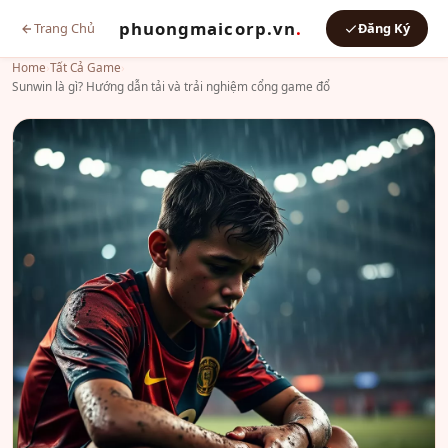
phuongmaicorp.vn
.
Trang Chủ
Đăng Ký
Home
›
Tất Cả Game
›
Sunwin là gì? Hướng dẫn tải và trải nghiệm cổng game đổ