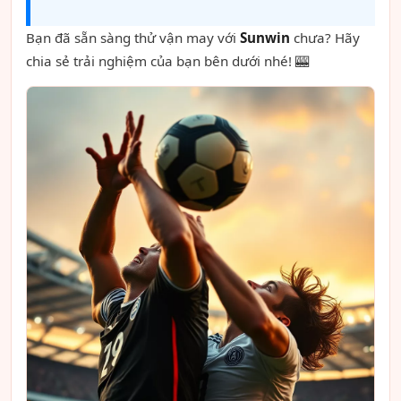
Bạn đã sẵn sàng thử vận may với
Sunwin
chưa? Hãy
chia sẻ trải nghiệm của bạn bên dưới nhé! 🎰