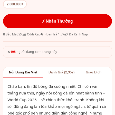
2.000.000₫
⚡ Nhận Thưởng
🔒 Bảo Mật SSL
🎰 Odds Cao
🔄 Hoàn Trả 1.5%
💳 Đa Kênh Nạp
🔥
195
người đang xem trang này
Nội Dung Bài Viết
Đánh Giá (2,952)
Giao Dịch
Chào bạn, tín đồ bóng đá cuồng nhiệt! Chỉ còn vài
tháng nữa thôi, ngày hội bóng đá lớn nhất hành tinh –
World Cup 2026 – sẽ chính thức khởi tranh. Không khí
sôi động đang lan tỏa khắp mọi ngõ ngách, từ quán cà
phê góc phố đến những diễn đàn công nghệ. Nhưng