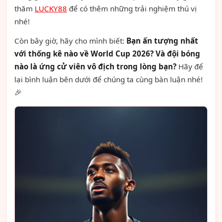
thăm
LUCKY88
để có thêm những trải nghiệm thú vị
nhé!
Còn bây giờ, hãy cho mình biết:
Bạn ấn tượng nhất
với thống kê nào về World Cup 2026? Và đội bóng
nào là ứng cử viên vô địch trong lòng bạn?
Hãy để
lại bình luận bên dưới để chúng ta cùng bàn luận nhé!
🎉