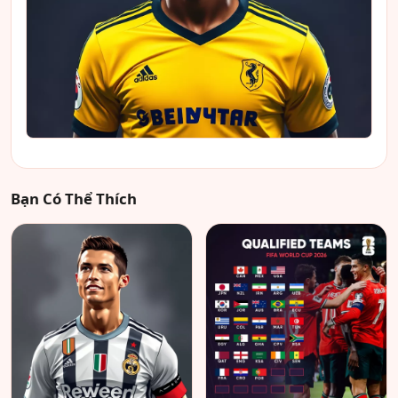
Bạn Có Thể Thích