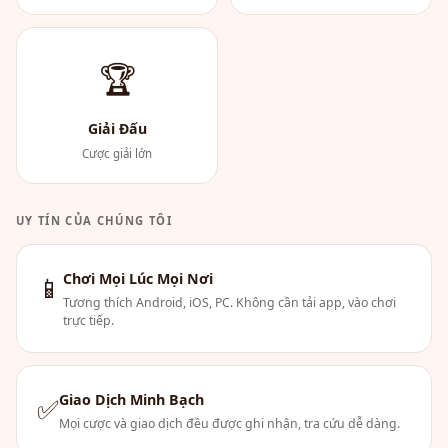
🏆
Giải Đấu
Cược giải lớn
UY TÍN CỦA CHÚNG TÔI
Chơi Mọi Lúc Mọi Nơi
📱
Tương thích Android, iOS, PC. Không cần tải app, vào chơi
trực tiếp.
Giao Dịch Minh Bạch
✅
Mọi cược và giao dịch đều được ghi nhận, tra cứu dễ dàng.