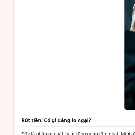
Rút tiền: Có gì đáng lo ngại?
Đây là phần mà bất kỳ ai cũng quan tâm nhất. Mình đ