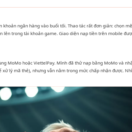
khoản ngân hàng vào buổi tối. Thao tác rất đơn giản: chọn mện
iện lên trong tài khoản game. Giao diện nạp tiền trên mobile đ
ùng MoMo hoặc ViettelPay. Mình đã thử nạp bằng MoMo và nhận 
 để xử lý mã thẻ), nhưng vẫn nằm trong mức chấp nhận được. Nhì