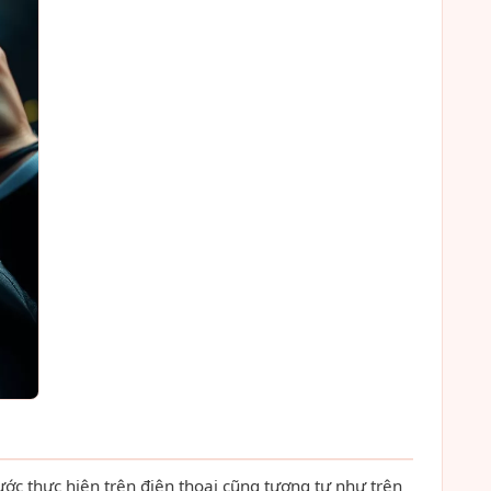
ớc thực hiện trên điện thoại cũng tương tự như trên