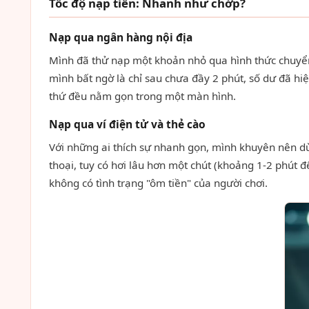
Tốc độ nạp tiền: Nhanh như chớp?
Nạp qua ngân hàng nội địa
Mình đã thử nạp một khoản nhỏ qua hình thức chuyển 
mình bất ngờ là chỉ sau chưa đầy 2 phút, số dư đã h
thứ đều nằm gọn trong một màn hình.
Nạp qua ví điện tử và thẻ cào
Với những ai thích sự nhanh gọn, mình khuyên nên d
thoại, tuy có hơi lâu hơn một chút (khoảng 1-2 phút
không có tình trạng "ôm tiền" của người chơi.