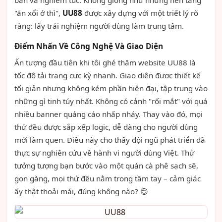
bản và nghiêm túc. Không giống như những nền tảng
"ăn xổi ở thì",
UU88
được xây dựng với một triết lý rõ
ràng: lấy trải nghiệm người dùng làm trung tâm.
Điểm Nhấn Về Công Nghệ Và Giao Diện
Ấn tượng đầu tiên khi tôi ghé thăm website UU88 là
tốc độ tải trang cực kỳ nhanh. Giao diện được thiết kế
tối giản nhưng không kém phần hiện đại, tập trung vào
những gì tinh túy nhất. Không có cảnh "rối mắt" với quá
nhiều banner quảng cáo nhấp nháy. Thay vào đó, mọi
thứ đều được sắp xếp logic, dễ dàng cho người dùng
mới làm quen. Điều này cho thấy đội ngũ phát triển đã
thực sự nghiên cứu về hành vi người dùng Việt. Thử
tưởng tượng bạn bước vào một quán cà phê sạch sẽ,
gọn gàng, mọi thứ đều nằm trong tầm tay – cảm giác
ấy thật thoải mái, đúng không nào? 😌