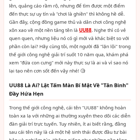
lên, quảng cáo rầm rộ, nhưng để tìm được một điểm
đến thực sự uy tín và "chơi là ghiền" thì không hề dễ.
Gần đây, cộng đồng game thủ và dân chơi công nghệ
xôn xao về một nền tảng tên là
UU88
. Nghe thì có vẻ
quen quen, nhưng liệu nó có gì mới và khác biệt so với
phần còn lại? Hãy cùng tôi, một người đã "lặn lội" trong
thế giới công nghệ giải trí suốt 10 năm qua, khám phá
xem "đứa con cưng" mới này thực sự là ai và vì sao nó
lại tạo nên cơn sốt đến vậy nhé! 🧐
UU88 Là Ai? Lật Tấm Màn Bí Mật Về "Tân Binh"
Đầy Hứa Hẹn
Trong thế giới công nghệ, cái tên "UU88" không hoàn
toàn xa lạ với những ai thường xuyên theo dõi các diễn
đàn giải trí trực tuyến. Tuy nhiên, ít ai biết rằng, đằng
sau cái tên này là cả một hệ sinh thái được đầu tư bài