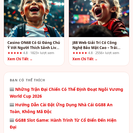
Casino ON68 Có Gì Đáng Chú
J88 Web Giải Trí Có Công
Ý Với Người Thích Sảnh Live
Nghệ Bảo Mật Cao – Trải
Online?
Nghiệm Thực Tế Từ Một Tay
★★★★★
4.8 · 1823+ lượt xem
★★★★★
4.8 · 2556+ lượt xem
Chơi Lâu Năm
Xem Chi Tiết →
Xem Chi Tiết →
BẠN CÓ THỂ THÍCH
🎰
Những Trận Đại Chiến Có Thể Định Đoạt Ngôi Vương
World Cup 2026
🎰
Hướng Dẫn Cài Đặt Ứng Dụng Nhà Cái GG88 An
Toàn, Không Mã Độc
🎰
GG88 Slot Game: Hành Trình Từ Cổ Điển Đến Hiện
Đại