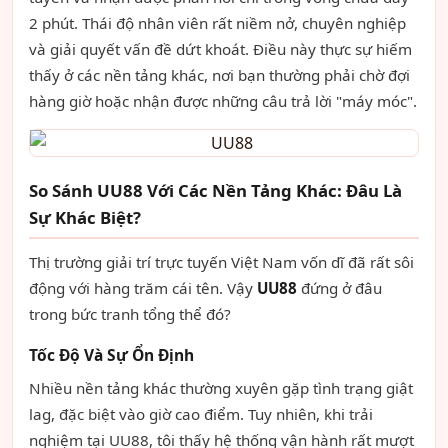
2 phút. Thái độ nhân viên rất niềm nở, chuyên nghiệp
và giải quyết vấn đề dứt khoát. Điều này thực sự hiếm
thấy ở các nền tảng khác, nơi bạn thường phải chờ đợi
hàng giờ hoặc nhận được những câu trả lời "máy móc".
So Sánh UU88 Với Các Nền Tảng Khác: Đâu Là
Sự Khác Biệt?
Thị trường giải trí trực tuyến Việt Nam vốn dĩ đã rất sôi
động với hàng trăm cái tên. Vậy
UU88
đứng ở đâu
trong bức tranh tổng thể đó?
Tốc Độ Và Sự Ổn Định
Nhiều nền tảng khác thường xuyên gặp tình trạng giật
lag, đặc biệt vào giờ cao điểm. Tuy nhiên, khi trải
nghiệm tại UU88, tôi thấy hệ thống vận hành rất mượt