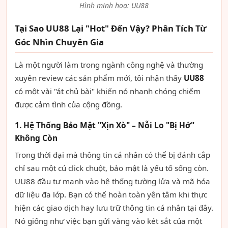
Hình minh hoạ: UU88
Tại Sao UU88 Lại "Hot" Đến Vậy? Phân Tích Từ
Góc Nhìn Chuyên Gia
Là một người làm trong ngành công nghệ và thường
xuyên review các sản phẩm mới, tôi nhận thấy
UU88
có một vài "át chủ bài" khiến nó nhanh chóng chiếm
được cảm tình của cộng đồng.
1. Hệ Thống Bảo Mật "Xịn Xò" – Nỗi Lo "Bị Hớ"
Không Còn
Trong thời đại mà thông tin cá nhân có thể bị đánh cắp
chỉ sau một cú click chuột, bảo mật là yếu tố sống còn.
UU88 đầu tư mạnh vào hệ thống tường lửa và mã hóa
dữ liệu đa lớp. Bạn có thể hoàn toàn yên tâm khi thực
hiện các giao dịch hay lưu trữ thông tin cá nhân tại đây.
Nó giống như việc bạn gửi vàng vào két sắt của một