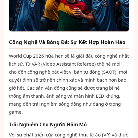
Công Nghệ Và Bóng Đá: Sự Kết Hợp Hoàn Hảo
World Cup 2026 hứa hẹn sẽ là giải đấu công nghệ nhất
lịch sử. Từ VAR (Video Assistant Referee) thế hệ mới
cho đến công nghệ bắt việt vị bán tự động (SAOT), mọi
quyết định sẽ trở nên chính xác và minh bạch hơn bao
giờ hết. Các sân vận động cũng sẽ được trang bị hệ
thống âm thanh, ánh sáng và màn hình LED khủng,
mang đến trải nghiệm sống động như đang ở trong
game.
Trải Nghiệm Cho Người Hâm Mộ
Với sự phát triển của công nghệ thực tế ảo (VR) và thực