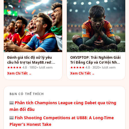
Đánh giá tốc độ xử lý yêu
OKVIPTOP: Trải Nghiệm Giải
cầu hỗ trợ tại May88.red:
Trí Đẳng Cấp và Cơ Hội Nhận
nhanh thật hay chỉ là lời
Thưởng Khủng
★★★★★
4.8 · 1892+ lượt xem
★★★★★
4.8 · 3020+ lượt xem
hứa?
Xem Chi Tiết →
Xem Chi Tiết →
BẠN CÓ THỂ THÍCH
🎰
Phân tích Champions League cùng Dabet qua từng
màn đối đầu
🎰
Fish Shooting Competitions at U888: A Long-Time
Player's Honest Take