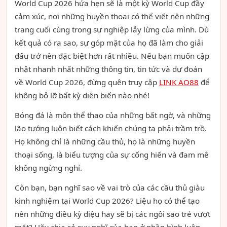
World Cup 2026 hứa hẹn sẽ là một kỳ World Cup đầy
cảm xúc, nơi những huyền thoại có thể viết nên những
trang cuối cùng trong sự nghiệp lẫy lừng của mình. Dù
kết quả có ra sao, sự góp mặt của họ đã làm cho giải
đấu trở nên đặc biệt hơn rất nhiều. Nếu bạn muốn cập
nhật nhanh nhất những thông tin, tin tức và dự đoán
về World Cup 2026, đừng quên truy cập
LINK AO88
để
không bỏ lỡ bất kỳ diễn biến nào nhé!
Bóng đá là môn thể thao của những bất ngờ, và những
lão tướng luôn biết cách khiến chúng ta phải trầm trồ.
Họ không chỉ là những cầu thủ, họ là những huyền
thoại sống, là biểu tượng của sự cống hiến và đam mê
không ngừng nghỉ.
Còn bạn, bạn nghĩ sao về vai trò của các cầu thủ giàu
kinh nghiệm tại World Cup 2026? Liệu họ có thể tạo
nên những điều kỳ diệu hay sẽ bị các ngôi sao trẻ vượt