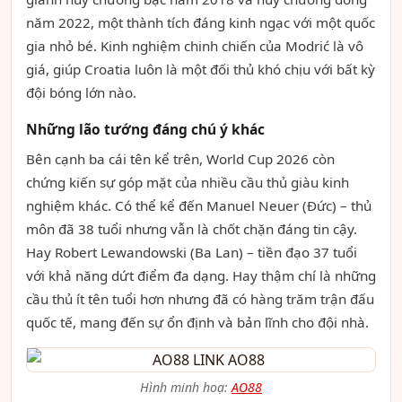
năm 2022, một thành tích đáng kinh ngạc với một quốc
gia nhỏ bé. Kinh nghiệm chinh chiến của Modrić là vô
giá, giúp Croatia luôn là một đối thủ khó chịu với bất kỳ
đội bóng lớn nào.
Những lão tướng đáng chú ý khác
Bên cạnh ba cái tên kể trên, World Cup 2026 còn
chứng kiến sự góp mặt của nhiều cầu thủ giàu kinh
nghiệm khác. Có thể kể đến Manuel Neuer (Đức) – thủ
môn đã 38 tuổi nhưng vẫn là chốt chặn đáng tin cậy.
Hay Robert Lewandowski (Ba Lan) – tiền đạo 37 tuổi
với khả năng dứt điểm đa dạng. Hay thậm chí là những
cầu thủ ít tên tuổi hơn nhưng đã có hàng trăm trận đấu
quốc tế, mang đến sự ổn định và bản lĩnh cho đội nhà.
Hình minh hoạ:
AO88