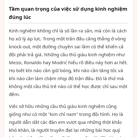
Tầm quan trọng của việc sử dụng kinh nghiệm
đúng lúc
Kinh nghiệm không chỉ là số lần ra sân, mà còn là cách
họ xử lý áp lực. Trong một trận đấu căng thẳng ở vòng
knock-out, một đường chuyền sai lầm có thể khiến cả
đội phải trả giá. Những cầu thủ giàu kinh nghiệm như
Messi, Ronaldo hay Modrić hiểu rõ điều này hơn ai hết.
Họ biết khi nào cần giữ bóng, khi nào cần tăng tốc và
khi nào cần làm chậm nhịp độ trận đấu. Đó là thứ mà
không một cầu thủ trẻ nào có thể học được chỉ sau một
đêm.
Việc sở hữu những cầu thủ giàu kinh nghiệm cũng
giống như có một "kim chỉ nam" trong đội hình. Họ là
người dẫn dắt các đàn em vượt qua những thời khắc
khó khăn, là người truyền đạt lại những bài học quý