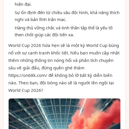
hiện đại.
Sự ổn định đến từ chiều sâu đội hình, khả năng thích
nghi và bản lĩnh trận mạc.
Hàng thủ vững chắc và tinh thần tập thể là yếu tố
then chốt giúp các đội tiến xa.
World Cup 2026 hứa hẹn sẽ là một kỳ World Cup bùng
nổ với sự cạnh tranh khốc liệt. Nếu bạn muốn cập nhật
thêm những thông tin nóng hổi và phân tích chuyên
sâu về giải đấu, đừng quên ghé thăm
https://on68k.com/ để không bỏ lỡ bất kỳ diễn biến
nào. Theo bạn, đội bóng nào sẽ là người lên ngôi tại
World Cup 2026?