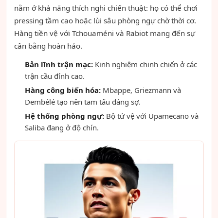
nằm ở khả năng thích nghi chiến thuật: họ có thể chơi
pressing tầm cao hoặc lùi sâu phòng ngự chờ thời cơ.
Hàng tiền vệ với Tchouaméni và Rabiot mang đến sự
cân bằng hoàn hảo.
Bản lĩnh trận mạc:
Kinh nghiệm chinh chiến ở các
trận cầu đỉnh cao.
Hàng công biến hóa:
Mbappe, Griezmann và
Dembélé tạo nên tam tấu đáng sợ.
Hệ thống phòng ngự:
Bộ tứ vệ với Upamecano và
Saliba đang ở độ chín.