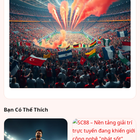
Bạn Có Thể Thích