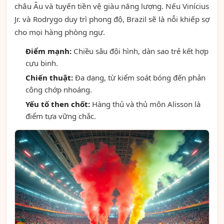
châu Âu và tuyến tiền vệ giàu năng lượng. Nếu Vinícius
Jr. và Rodrygo duy trì phong độ, Brazil sẽ là nỗi khiếp sợ
cho mọi hàng phòng ngự.
Điểm mạnh:
Chiều sâu đội hình, dàn sao trẻ kết hợp
cựu binh.
Chiến thuật:
Đa dạng, từ kiểm soát bóng đến phản
công chớp nhoáng.
Yếu tố then chốt:
Hàng thủ và thủ môn Alisson là
điểm tựa vững chắc.