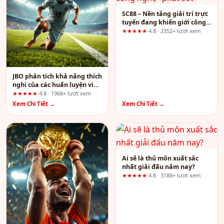
SC88 – Nền tảng giải trí trực
tuyến đang khiến giới công
nghệ "phát sốt"
★★★★★
4.8 · 2352+ lượt xem
JBO phân tích khả năng thích
nghi của các huấn luyện viên
mới trong làng cá cược
★★★★★
4.8 · 1968+ lượt xem
Xem Chi Tiết →
Xem Chi Tiết →
Ai sẽ là thủ môn xuất sắc
nhất giải đấu năm nay?
★★★★★
4.8 · 3188+ lượt xem