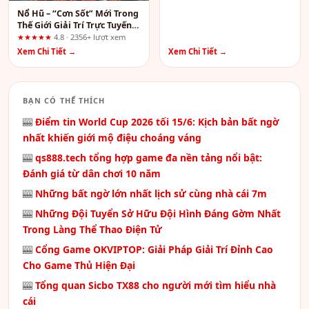
Nổ Hũ – “Cơn Sốt” Mới Trong
Thế Giới Giải Trí Trực Tuyến
Mà Bạn Không Thể Bỏ Lỡ
★★★★★
4.8 · 2356+ lượt xem
Xem Chi Tiết →
Xem Chi Tiết →
BẠN CÓ THỂ THÍCH
🎰
Điểm tin World Cup 2026 tối 15/6: Kịch bản bất ngờ
nhất khiến giới mộ điệu choáng váng
🎰
qs888.tech tổng hợp game đa nền tảng nổi bật:
Đánh giá từ dân chơi 10 năm
🎰
Những bất ngờ lớn nhất lịch sử cùng nhà cái 7m
🎰
Những Đội Tuyển Sở Hữu Đội Hình Đáng Gờm Nhất
Trong Làng Thể Thao Điện Tử
🎰
Cổng Game OKVIPTOP: Giải Pháp Giải Trí Đỉnh Cao
Cho Game Thủ Hiện Đại
🎰
Tổng quan Sicbo TX88 cho người mới tìm hiểu nhà
cái