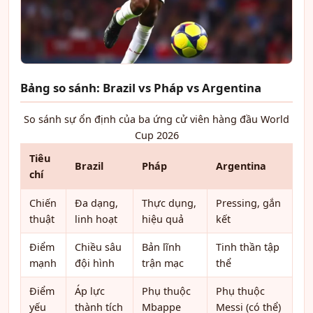
Bảng so sánh: Brazil vs Pháp vs Argentina
So sánh sự ổn định của ba ứng cử viên hàng đầu World
Cup 2026
Tiêu
Brazil
Pháp
Argentina
chí
Chiến
Đa dạng,
Thực dụng,
Pressing, gắn
thuật
linh hoạt
hiệu quả
kết
Điểm
Chiều sâu
Bản lĩnh
Tinh thần tập
mạnh
đội hình
trận mạc
thể
Điểm
Áp lực
Phụ thuộc
Phụ thuộc
yếu
thành tích
Mbappe
Messi (có thể)