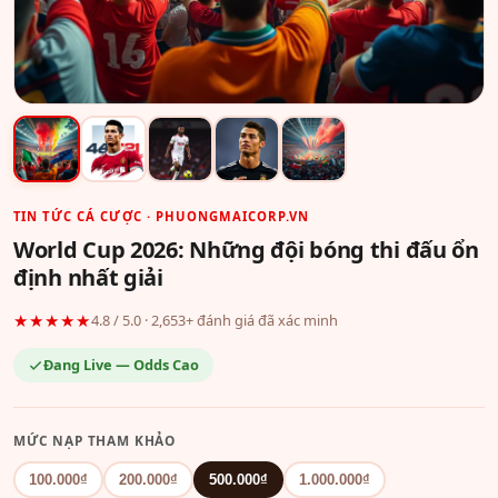
TIN TỨC CÁ CƯỢC · PHUONGMAICORP.VN
World Cup 2026: Những đội bóng thi đấu ổn
định nhất giải
★★★★★
4.8 / 5.0 · 2,653+ đánh giá đã xác minh
Đang Live — Odds Cao
MỨC NẠP THAM KHẢO
100.000₫
200.000₫
500.000₫
1.000.000₫