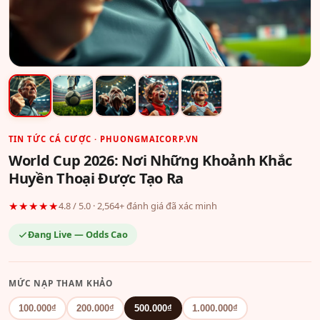
TIN TỨC CÁ CƯỢC · PHUONGMAICORP.VN
World Cup 2026: Nơi Những Khoảnh Khắc
Huyền Thoại Được Tạo Ra
★★★★★
4.8 / 5.0 · 2,564+ đánh giá đã xác minh
Đang Live — Odds Cao
MỨC NẠP THAM KHẢO
100.000₫
200.000₫
500.000₫
1.000.000₫