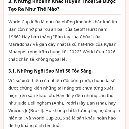
3. Những Khoảnh Khắc Huyền Thoại Sẽ Được
Tạo Ra Như Thế Nào?
World Cup luôn là nơi của những khoảnh khắc khó tin.
Bạn còn nhớ pha "cú ăn ba" của Geoff Hurst năm
1966? Hay bàn thắng "Bàn tay của Chúa" của
Maradona? Và gần đây nhất là cú hat-trick của Kylian
Mbappé trong trận chung kết 2022? World Cup 2026
chắc chắn sẽ không ngoại lệ.
3.1. Những Ngôi Sao Mới Sẽ Tỏa Sáng
Với sự xuất hiện của nhiều đội bóng mới, chúng ta sẽ
được chứng kiến những tài năng trẻ chưa từng xuất
hiện trên sân khấu lớn. Hãy để ý đến những cầu thủ
như Jude Bellingham (Anh), Pedri (Tây Ban Nha), hay
Vinícius Jr (Brazil). Họ không chỉ là tương lai, họ đang là
hiện tại. Và World Cup 2026 sẽ là sân khấu hoàn hảo
để họ khẳng định tên tuổi.