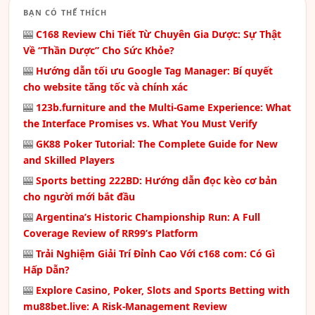
BẠN CÓ THỂ THÍCH
🎰
C168 Review Chi Tiết Từ Chuyên Gia Dược: Sự Thật
Về “Thần Dược” Cho Sức Khỏe?
🎰
Hướng dẫn tối ưu Google Tag Manager: Bí quyết
cho website tăng tốc và chính xác
🎰
123b.furniture and the Multi-Game Experience: What
the Interface Promises vs. What You Must Verify
🎰
GK88 Poker Tutorial: The Complete Guide for New
and Skilled Players
🎰
Sports betting 222BD: Hướng dẫn đọc kèo cơ bản
cho người mới bắt đầu
🎰
Argentina’s Historic Championship Run: A Full
Coverage Review of RR99’s Platform
🎰
Trải Nghiệm Giải Trí Đỉnh Cao Với c168 com: Có Gì
Hấp Dẫn?
🎰
Explore Casino, Poker, Slots and Sports Betting with
mu88bet.live: A Risk-Management Review