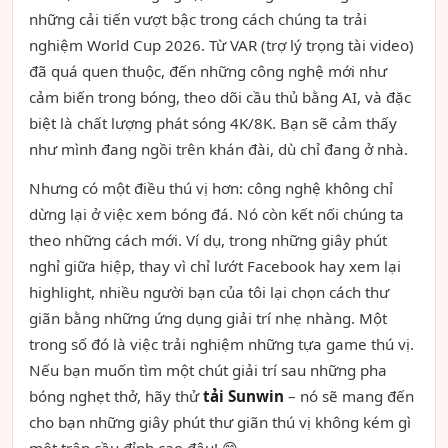
những cải tiến vượt bậc trong cách chúng ta trải
nghiệm World Cup 2026. Từ VAR (trợ lý trọng tài video)
đã quá quen thuộc, đến những công nghệ mới như
cảm biến trong bóng, theo dõi cầu thủ bằng AI, và đặc
biệt là chất lượng phát sóng 4K/8K. Bạn sẽ cảm thấy
như mình đang ngồi trên khán đài, dù chỉ đang ở nhà.
Nhưng có một điều thú vị hơn: công nghệ không chỉ
dừng lại ở việc xem bóng đá. Nó còn kết nối chúng ta
theo những cách mới. Ví dụ, trong những giây phút
nghỉ giữa hiệp, thay vì chỉ lướt Facebook hay xem lại
highlight, nhiều người bạn của tôi lại chọn cách thư
giãn bằng những ứng dụng giải trí nhẹ nhàng. Một
trong số đó là việc trải nghiệm những tựa game thú vị.
Nếu bạn muốn tìm một chút giải trí sau những pha
bóng nghẹt thở, hãy thử
tải Sunwin
– nó sẽ mang đến
cho bạn những giây phút thư giãn thú vị không kém gì