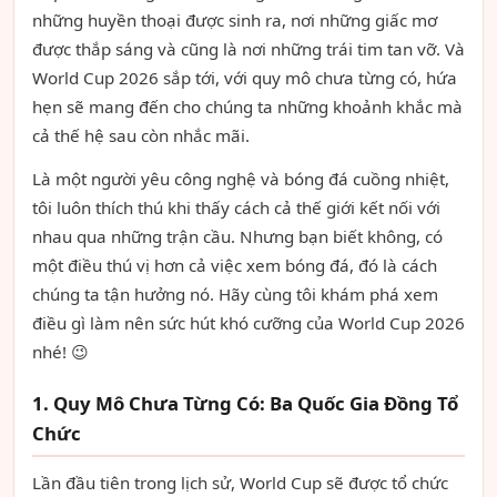
những huyền thoại được sinh ra, nơi những giấc mơ
được thắp sáng và cũng là nơi những trái tim tan vỡ. Và
World Cup 2026 sắp tới, với quy mô chưa từng có, hứa
hẹn sẽ mang đến cho chúng ta những khoảnh khắc mà
cả thế hệ sau còn nhắc mãi.
Là một người yêu công nghệ và bóng đá cuồng nhiệt,
tôi luôn thích thú khi thấy cách cả thế giới kết nối với
nhau qua những trận cầu. Nhưng bạn biết không, có
một điều thú vị hơn cả việc xem bóng đá, đó là cách
chúng ta tận hưởng nó. Hãy cùng tôi khám phá xem
điều gì làm nên sức hút khó cưỡng của World Cup 2026
nhé! 😉
1. Quy Mô Chưa Từng Có: Ba Quốc Gia Đồng Tổ
Chức
Lần đầu tiên trong lịch sử, World Cup sẽ được tổ chức