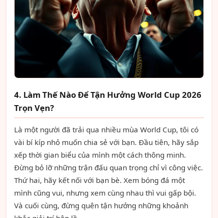
4. Làm Thế Nào Để Tận Hưởng World Cup 2026
Trọn Vẹn?
Là một người đã trải qua nhiều mùa World Cup, tôi có
vài bí kíp nhỏ muốn chia sẻ với bạn. Đầu tiên, hãy sắp
xếp thời gian biểu của mình một cách thông minh.
Đừng bỏ lỡ những trận đấu quan trọng chỉ vì công việc.
Thứ hai, hãy kết nối với bạn bè. Xem bóng đá một
mình cũng vui, nhưng xem cùng nhau thì vui gấp bội.
Và cuối cùng, đừng quên tận hưởng những khoảnh