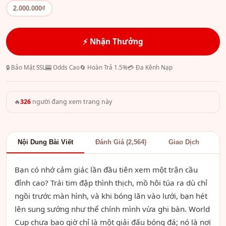
2.000.000₫
⚡ Nhận Thưởng
🔒 Bảo Mật SSL
🎰 Odds Cao
🔄 Hoàn Trả 1.5%
💳 Đa Kênh Nạp
🔥
326
người đang xem trang này
Nội Dung Bài Viết
Đánh Giá (2,564)
Giao Dịch
Bạn có nhớ cảm giác lần đầu tiên xem một trận cầu
đỉnh cao? Trái tim đập thình thịch, mồ hôi túa ra dù chỉ
ngồi trước màn hình, và khi bóng lăn vào lưới, bạn hét
lên sung sướng như thể chính mình vừa ghi bàn. World
Cup chưa bao giờ chỉ là một giải đấu bóng đá; nó là nơi