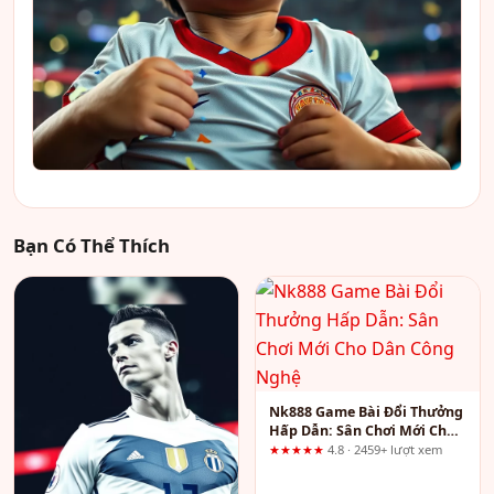
Bạn Có Thể Thích
Nk888 Game Bài Đổi Thưởng
Hấp Dẫn: Sân Chơi Mới Cho
Dân Công Nghệ
★★★★★
4.8 · 2459+ lượt xem