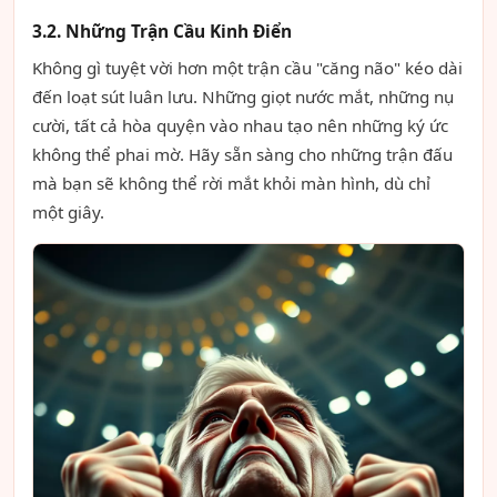
3.2. Những Trận Cầu Kinh Điển
Không gì tuyệt vời hơn một trận cầu "căng não" kéo dài
đến loạt sút luân lưu. Những giọt nước mắt, những nụ
cười, tất cả hòa quyện vào nhau tạo nên những ký ức
không thể phai mờ. Hãy sẵn sàng cho những trận đấu
mà bạn sẽ không thể rời mắt khỏi màn hình, dù chỉ
một giây.