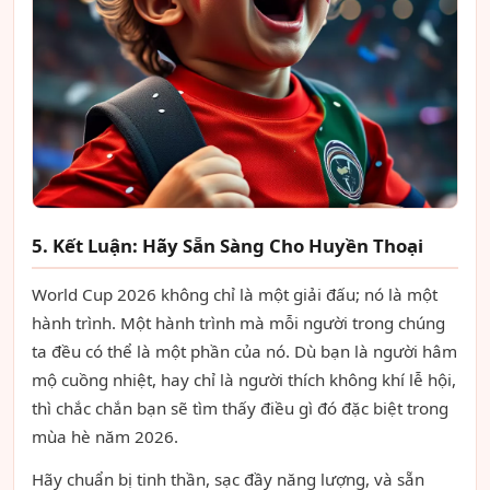
5. Kết Luận: Hãy Sẵn Sàng Cho Huyền Thoại
World Cup 2026 không chỉ là một giải đấu; nó là một
hành trình. Một hành trình mà mỗi người trong chúng
ta đều có thể là một phần của nó. Dù bạn là người hâm
mộ cuồng nhiệt, hay chỉ là người thích không khí lễ hội,
thì chắc chắn bạn sẽ tìm thấy điều gì đó đặc biệt trong
mùa hè năm 2026.
Hãy chuẩn bị tinh thần, sạc đầy năng lượng, và sẵn