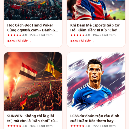
Học Cách Đọc Hand Poker
Khi Đam Mê Esports Gặp Cơ
Cùng gg88sh.com – Đánh Giá
Hội Kiếm Tiền: Bí Kíp "Chơi
Thực Tế Từ Người Chơi Lâu
Là Thắng" Với Cược Esports
★★★★★
4.8 · 2508+ lượt xem
★★★★★
4.8 · 1942+ lượt xem
Năm
C168
Xem Chi Tiết →
Xem Chi Tiết →
SUNWIN: Không chỉ là giải
LC88 dự đoán trận cầu đinh
trí, mà còn là “sân chơi” của
cuối tuần: Kèo thơm hay
những chiến lược gia
bẫy? Kinh nghiệm từ dân
★★★★★
4.8 · 2669+ lượt xem
★★★★★
4.8 · 2556+ lượt xem