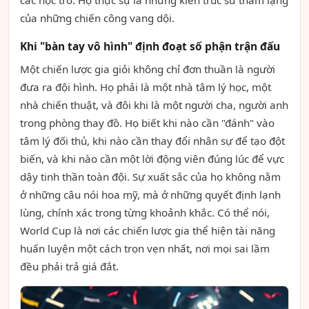
các học trò. Họ thực sự là những kiến trúc sư thầm lặng
của những chiến công vang dội.
Khi "bàn tay vô hình" định đoạt số phận trận đấu
Một chiến lược gia giỏi không chỉ đơn thuần là người
đưa ra đội hình. Họ phải là một nhà tâm lý học, một
nhà chiến thuật, và đôi khi là một người cha, người anh
trong phòng thay đồ. Họ biết khi nào cần "đánh" vào
tâm lý đối thủ, khi nào cần thay đổi nhân sự để tạo đột
biến, và khi nào cần một lời động viên đúng lúc để vực
dậy tinh thần toàn đội. Sự xuất sắc của họ không nằm
ở những câu nói hoa mỹ, mà ở những quyết định lạnh
lùng, chính xác trong từng khoảnh khắc. Có thể nói,
World Cup là nơi các chiến lược gia thể hiện tài năng
huấn luyện một cách trọn vẹn nhất, nơi mọi sai lầm
đều phải trả giá đắt.