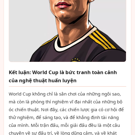
Kết luận: World Cup là bức tranh toàn cảnh
của nghệ thuật huấn luyện
World Cup không chỉ là sân chơi của những ngôi sao,
mà còn là phòng thí nghiệm vĩ đại nhất của những bộ
óc chiến thuật. Nơi đây, các chiến lược gia có cơ hội để
thử nghiệm, để sáng tạo, và để khẳng định tài năng
của mình. Mỗi trận đấu, mỗi giải đấu đều là một câu
chuyện về sự đấu trí, về lòng dũng cảm, và về khát