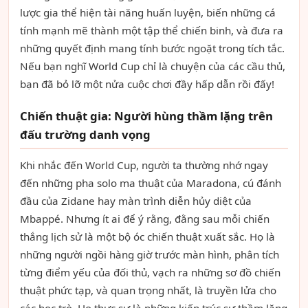
lược gia thể hiện tài năng huấn luyện, biến những cá
tính mạnh mẽ thành một tập thể chiến binh, và đưa ra
những quyết định mang tính bước ngoặt trong tích tắc.
Nếu bạn nghĩ World Cup chỉ là chuyện của các cầu thủ,
bạn đã bỏ lỡ một nửa cuộc chơi đầy hấp dẫn rồi đấy!
Chiến thuật gia: Người hùng thầm lặng trên
đấu trường danh vọng
Khi nhắc đến World Cup, người ta thường nhớ ngay
đến những pha solo ma thuật của Maradona, cú đánh
đầu của Zidane hay màn trình diễn hủy diệt của
Mbappé. Nhưng ít ai để ý rằng, đằng sau mỗi chiến
thắng lịch sử là một bộ óc chiến thuật xuất sắc. Họ là
những người ngồi hàng giờ trước màn hình, phân tích
từng điểm yếu của đối thủ, vạch ra những sơ đồ chiến
thuật phức tạp, và quan trọng nhất, là truyền lửa cho