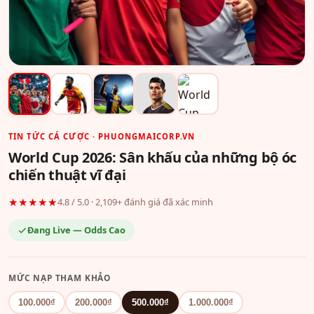
TIN TỨC CÁ CƯỢC · PHUONGMAICORP.VN
World Cup 2026: Sân khấu của những bộ óc
chiến thuật vĩ đại
★★★★★
4.8 / 5.0 · 2,109+ đánh giá đã xác minh
Đang Live — Odds Cao
MỨC NẠP THAM KHẢO
100.000₫
200.000₫
500.000₫
1.000.000₫