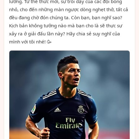
lường. Từ thể thức mới, sự trỗi dậy của các đội bóng
nhỏ, cho đến những màn ngược dòng nghẹt thở, tất cả
đều đang chờ đón chúng ta. Còn bạn, bạn nghĩ sao?
Kịch bản không tưởng nào mà bạn cho là sẽ thực sự
xảy ra ở giải đấu lần này? Hãy chia sẻ suy nghĩ của
mình với tôi nhé! 🥳