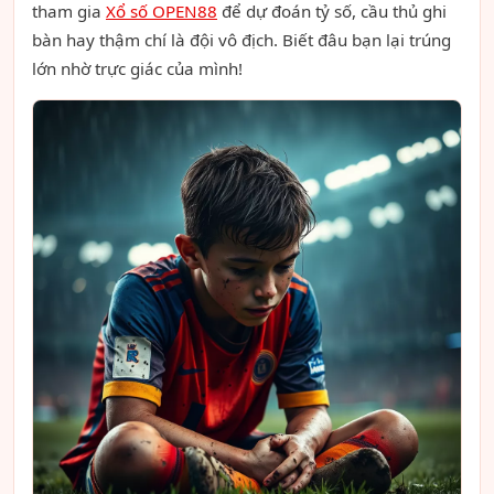
tham gia
Xổ số OPEN88
để dự đoán tỷ số, cầu thủ ghi
bàn hay thậm chí là đội vô địch. Biết đâu bạn lại trúng
lớn nhờ trực giác của mình!