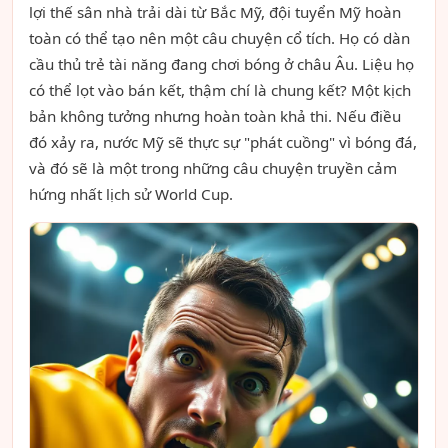
lợi thế sân nhà trải dài từ Bắc Mỹ, đội tuyển Mỹ hoàn
toàn có thể tạo nên một câu chuyện cổ tích. Họ có dàn
cầu thủ trẻ tài năng đang chơi bóng ở châu Âu. Liệu họ
có thể lọt vào bán kết, thậm chí là chung kết? Một kịch
bản không tưởng nhưng hoàn toàn khả thi. Nếu điều
đó xảy ra, nước Mỹ sẽ thực sự "phát cuồng" vì bóng đá,
và đó sẽ là một trong những câu chuyện truyền cảm
hứng nhất lịch sử World Cup.