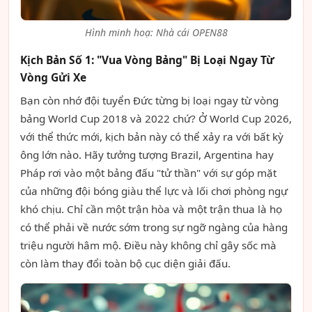
Hình minh hoạ: Nhà cái OPEN88
Kịch Bản Số 1: "Vua Vòng Bảng" Bị Loại Ngay Từ
Vòng Gửi Xe
Bạn còn nhớ đội tuyển Đức từng bị loại ngay từ vòng
bảng World Cup 2018 và 2022 chứ? Ở World Cup 2026,
với thể thức mới, kịch bản này có thể xảy ra với bất kỳ
ông lớn nào. Hãy tưởng tượng Brazil, Argentina hay
Pháp rơi vào một bảng đấu "tử thần" với sự góp mặt
của những đội bóng giàu thể lực và lối chơi phòng ngự
khó chịu. Chỉ cần một trận hòa và một trận thua là họ
có thể phải về nước sớm trong sự ngỡ ngàng của hàng
triệu người hâm mộ. Điều này không chỉ gây sốc mà
còn làm thay đổi toàn bộ cục diện giải đấu.