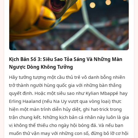
Kịch Bản Số 3: Siêu Sao Tỏa Sáng Và Những Màn
Ngược Dòng Không Tưởng
Hãy tưởng tượng một cầu thủ trẻ vô danh bỗng nhiên
trở thành người hùng quốc gia với những bàn thắng
quyết định. Hoặc một siêu sao như Kylian Mbappé hay
Erling Haaland (nếu Na Uy vượt qua vòng loại) thực
hiện một màn trình diễn hủy diệt, ghi hat-trick trong
trận chung kết. Những kịch bản cá nhân này luôn là gia
vị không thể thiếu cho ngày hội bóng đá. Và nếu bạn
muốn thử vận may với những con số, đừng bỏ lỡ cơ hội