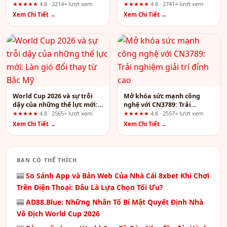
đáng để thử?
Match Coverage, and Live
★★★★★
4.8 · 2214+ lượt xem
★★★★★
4.8 · 2741+ lượt xem
Scores Under the Microscope
Xem Chi Tiết →
Xem Chi Tiết →
World Cup 2026 và sự trỗi
Mở khóa sức mạnh công
dậy của những thế lực mới:
nghệ với CN3789: Trải
Làn gió đổi thay từ Bắc Mỹ
nghiệm giải trí đỉnh cao
★★★★★
4.8 · 2565+ lượt xem
★★★★★
4.8 · 2557+ lượt xem
Xem Chi Tiết →
Xem Chi Tiết →
BẠN CÓ THỂ THÍCH
🎰
So Sánh App và Bản Web Của Nhà Cái 8xbet Khi Chơi
Trên Điện Thoại: Đâu Là Lựa Chọn Tối Ưu?
🎰
AD88.Blue: Những Nhân Tố Bí Mật Quyết Định Nhà
Vô Địch World Cup 2026