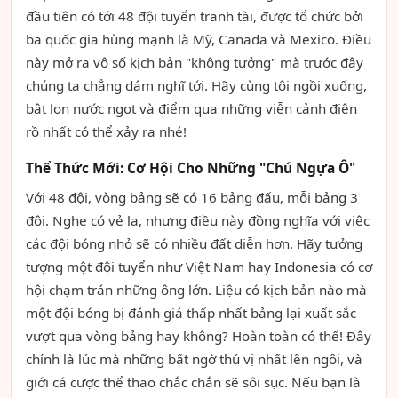
đầu tiên có tới 48 đội tuyển tranh tài, được tổ chức bởi
ba quốc gia hùng mạnh là Mỹ, Canada và Mexico. Điều
này mở ra vô số kịch bản "không tưởng" mà trước đây
chúng ta chẳng dám nghĩ tới. Hãy cùng tôi ngồi xuống,
bật lon nước ngọt và điểm qua những viễn cảnh điên
rồ nhất có thể xảy ra nhé!
Thể Thức Mới: Cơ Hội Cho Những "Chú Ngựa Ô"
Với 48 đội, vòng bảng sẽ có 16 bảng đấu, mỗi bảng 3
đội. Nghe có vẻ lạ, nhưng điều này đồng nghĩa với việc
các đội bóng nhỏ sẽ có nhiều đất diễn hơn. Hãy tưởng
tượng một đội tuyển như Việt Nam hay Indonesia có cơ
hội chạm trán những ông lớn. Liệu có kịch bản nào mà
một đội bóng bị đánh giá thấp nhất bảng lại xuất sắc
vượt qua vòng bảng hay không? Hoàn toàn có thể! Đây
chính là lúc mà những bất ngờ thú vị nhất lên ngôi, và
giới cá cược thể thao chắc chắn sẽ sôi sục. Nếu bạn là