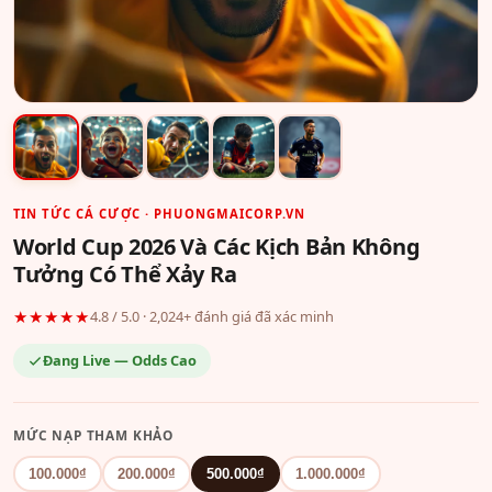
TIN TỨC CÁ CƯỢC · PHUONGMAICORP.VN
World Cup 2026 Và Các Kịch Bản Không
Tưởng Có Thể Xảy Ra
★★★★★
4.8 / 5.0 · 2,024+ đánh giá đã xác minh
Đang Live — Odds Cao
MỨC NẠP THAM KHẢO
100.000₫
200.000₫
500.000₫
1.000.000₫