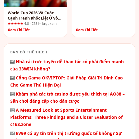
World Cup 2026 Và Cuộc
Cạnh Tranh Khốc Liệt Ở Vòng
Bảng: Cơn Sốt Mới Đang Đến
★★★★★
4.8 · 2751+ lượt xem
Gần
Xem Chi Tiết →
Xem Chi Tiết →
BẠN CÓ THỂ THÍCH
🎰
Nhà cái trực tuyến dễ thao tác có phải điểm mạnh
của 33WIN không?
🎰
Cổng Game OKVIPTOP: Giải Pháp Giải Trí Đỉnh Cao
Cho Game Thủ Hiện Đại
🎰
Khám phá các trò casino được yêu thích tại AO88 –
Sân chơi đẳng cấp cho dân cược
🎰
A Measured Look at Sports Entertainment
Platforms: Three Findings and a Closer Evaluation of
c168.zone
🎰
EV99 có uy tín trên thị trường quốc tế không? Sự