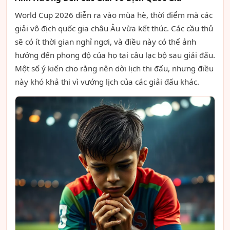
World Cup 2026 diễn ra vào mùa hè, thời điểm mà các
giải vô địch quốc gia châu Âu vừa kết thúc. Các cầu thủ
sẽ có ít thời gian nghỉ ngơi, và điều này có thể ảnh
hưởng đến phong độ của họ tại câu lạc bộ sau giải đấu.
Một số ý kiến cho rằng nên dời lịch thi đấu, nhưng điều
này khó khả thi vì vướng lịch của các giải đấu khác.