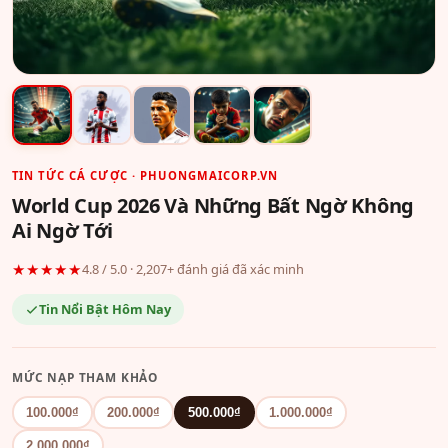
TIN TỨC CÁ CƯỢC · PHUONGMAICORP.VN
World Cup 2026 Và Những Bất Ngờ Không
Ai Ngờ Tới
★★★★★
4.8 / 5.0 · 2,207+ đánh giá đã xác minh
Tin Nổi Bật Hôm Nay
MỨC NẠP THAM KHẢO
100.000₫
200.000₫
500.000₫
1.000.000₫
2.000.000₫