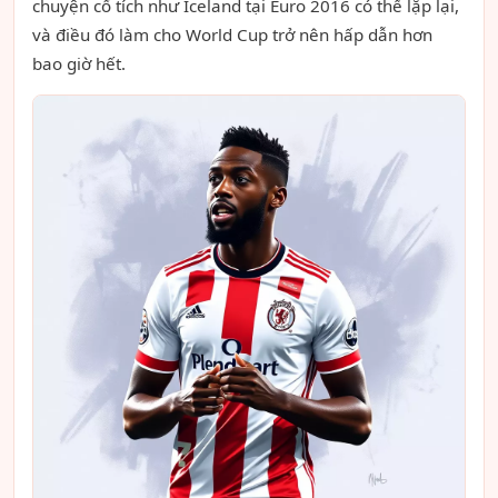
chuyện cổ tích như Iceland tại Euro 2016 có thể lặp lại,
và điều đó làm cho World Cup trở nên hấp dẫn hơn
bao giờ hết.