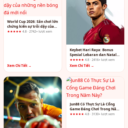
World Cup 2026: Sân chơi lớn
chứng kiến sự trỗi dậy của
những nền bóng đá mới nổi
★★★★★
4.8 · 2742+ lượt xem
Keybet Hari Raya: Bonus
Spesial Lebaran dan Natal
yang Bikin Momen Makin
★★★★★
4.8 · 2416+ lượt xem
Seru
Xem Chi Tiết →
Xem Chi Tiết →
Jun88 Có Thực Sự Là Cổng
Game Đáng Chơi Trong Năm
Này?
★★★★★
4.8 · 3130+ lượt xem