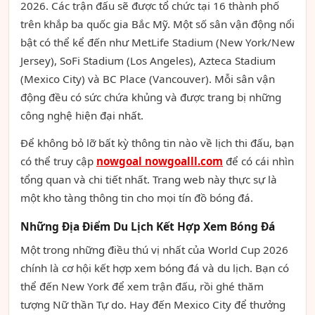
2026. Các trận đấu sẽ được tổ chức tại 16 thành phố
trên khắp ba quốc gia Bắc Mỹ. Một số sân vận động nổi
bật có thể kể đến như MetLife Stadium (New York/New
Jersey), SoFi Stadium (Los Angeles), Azteca Stadium
(Mexico City) và BC Place (Vancouver). Mỗi sân vận
động đều có sức chứa khủng và được trang bị những
công nghệ hiện đại nhất.
Để không bỏ lỡ bất kỳ thông tin nào về lịch thi đấu, bạn
có thể truy cập
nowgoal nowgoalll.com
để có cái nhìn
tổng quan và chi tiết nhất. Trang web này thực sự là
một kho tàng thông tin cho mọi tín đồ bóng đá.
Những Địa Điểm Du Lịch Kết Hợp Xem Bóng Đá
Một trong những điều thú vị nhất của World Cup 2026
chính là cơ hội kết hợp xem bóng đá và du lịch. Bạn có
thể đến New York để xem trận đấu, rồi ghé thăm
tượng Nữ thần Tự do. Hay đến Mexico City để thưởng