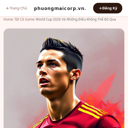
phuongmaicorp.vn
.
Trang Chủ
Đăng Ký
Home
›
Tất Cả Game
›
World Cup 2026 Và Những Điều Không Thể Bỏ Qua