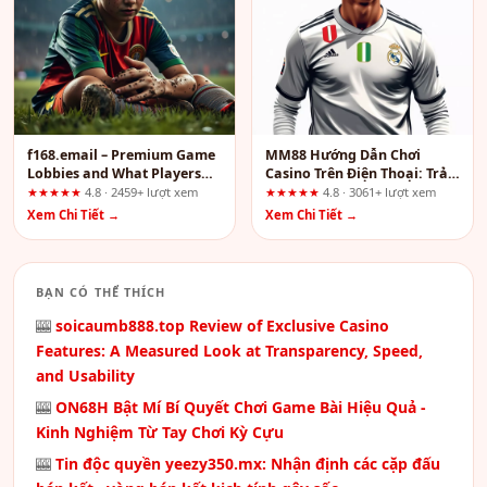
f168.email – Premium Game
MM88 Hướng Dẫn Chơi
Lobbies and What Players
Casino Trên Điện Thoại: Trải
Should Verify
Nghiệm Giải Trí Mọi Lúc Mọi
★★★★★
4.8 · 2459+ lượt xem
★★★★★
4.8 · 3061+ lượt xem
Nơi
Xem Chi Tiết →
Xem Chi Tiết →
BẠN CÓ THỂ THÍCH
🎰
soicaumb888.top Review of Exclusive Casino
Features: A Measured Look at Transparency, Speed,
and Usability
🎰
ON68H Bật Mí Bí Quyết Chơi Game Bài Hiệu Quả -
Kinh Nghiệm Từ Tay Chơi Kỳ Cựu
🎰
Tin độc quyền yeezy350.mx: Nhận định các cặp đấu