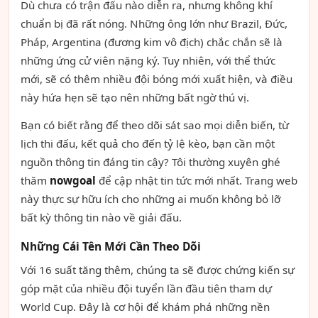
Dù chưa có trận đấu nào diễn ra, nhưng không khí
chuẩn bị đã rất nóng. Những ông lớn như Brazil, Đức,
Pháp, Argentina (đương kim vô địch) chắc chắn sẽ là
những ứng cử viên nặng ký. Tuy nhiên, với thể thức
mới, sẽ có thêm nhiều đội bóng mới xuất hiện, và điều
này hứa hẹn sẽ tạo nên những bất ngờ thú vị.
Bạn có biết rằng để theo dõi sát sao mọi diễn biến, từ
lịch thi đấu, kết quả cho đến tỷ lệ kèo, bạn cần một
nguồn thông tin đáng tin cậy? Tôi thường xuyên ghé
thăm
nowgoal
để cập nhật tin tức mới nhất. Trang web
này thực sự hữu ích cho những ai muốn không bỏ lỡ
bất kỳ thông tin nào về giải đấu.
Những Cái Tên Mới Cần Theo Dõi
Với 16 suất tăng thêm, chúng ta sẽ được chứng kiến sự
góp mặt của nhiều đội tuyển lần đầu tiên tham dự
World Cup. Đây là cơ hội để khám phá những nền