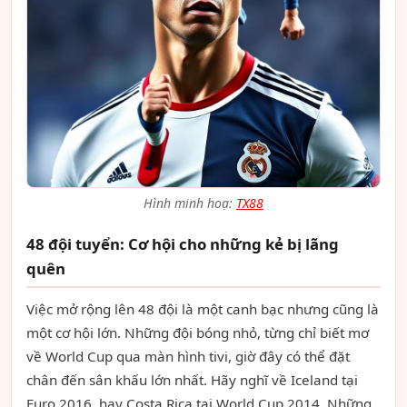
Hình minh hoạ:
TX88
48 đội tuyển: Cơ hội cho những kẻ bị lãng
quên
Việc mở rộng lên 48 đội là một canh bạc nhưng cũng là
một cơ hội lớn. Những đội bóng nhỏ, từng chỉ biết mơ
về World Cup qua màn hình tivi, giờ đây có thể đặt
chân đến sân khấu lớn nhất. Hãy nghĩ về Iceland tại
Euro 2016, hay Costa Rica tại World Cup 2014. Những