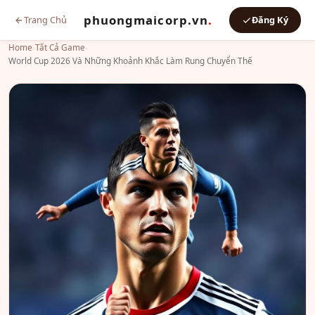
phuongmaicorp.vn
.
Trang Chủ
Đăng Ký
Home
›
Tất Cả Game
›
World Cup 2026 Và Những Khoảnh Khắc Làm Rung Chuyển Thế