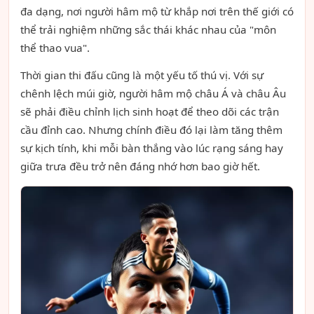
đa dạng, nơi người hâm mộ từ khắp nơi trên thế giới có
thể trải nghiệm những sắc thái khác nhau của "môn
thể thao vua".
Thời gian thi đấu cũng là một yếu tố thú vị. Với sự
chênh lệch múi giờ, người hâm mộ châu Á và châu Âu
sẽ phải điều chỉnh lịch sinh hoạt để theo dõi các trận
cầu đỉnh cao. Nhưng chính điều đó lại làm tăng thêm
sự kịch tính, khi mỗi bàn thắng vào lúc rạng sáng hay
giữa trưa đều trở nên đáng nhớ hơn bao giờ hết.