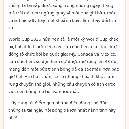
chúng ta lại sắp được sống trong những ngày tháng
mà trái đất như ngừng quay vì một pha ghi bàn, một
cú sút penalty hay một khoảnh khắc làm thay đổi lịch
sử.
World Cup 2026 hứa hẹn sẽ là một kỳ World Cup khác
biệt nhất từ trước đến nay. Lần đầu tiên, giải đấu được
đồng tổ chức bởi ba quốc gia: Mỹ, Canada và Mexico.
Lần đầu tiên, số đội tham dự được mở rộng lên 48 đội,
mang đến một bức tranh bóng đá đa sắc màu hơn bao
giờ hết. Và chắc chắn, sẽ có những khoảnh khắc làm
rung chuyển thế giới, những câu chuyện cổ tích được
viết nên bằng mồ hôi và nước mắt.
Hãy cùng tôi điểm qua những điều đang chờ đón
chúng ta tại ngày hội bóng đá lớn nhất hành tinh này
nhé!