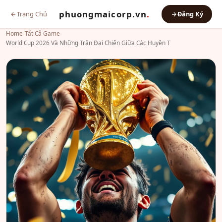
phuongmaicorp.vn
.
Trang Chủ
Đăng Ký
Home
›
Tất Cả Game
›
World Cup 2026 Và Những Trận Đại Chiến Giữa Các Huyền T