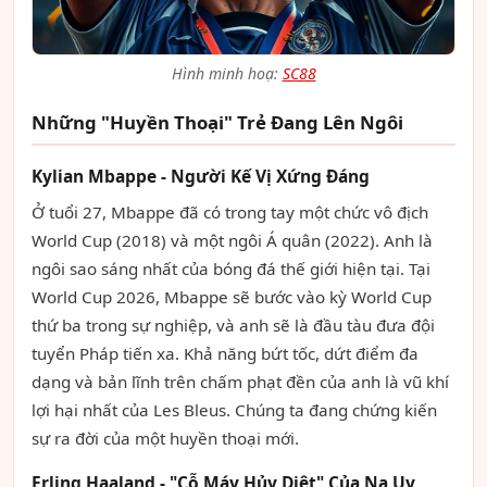
Hình minh hoạ:
SC88
Những "Huyền Thoại" Trẻ Đang Lên Ngôi
Kylian Mbappe - Người Kế Vị Xứng Đáng
Ở tuổi 27, Mbappe đã có trong tay một chức vô địch
World Cup (2018) và một ngôi Á quân (2022). Anh là
ngôi sao sáng nhất của bóng đá thế giới hiện tại. Tại
World Cup 2026, Mbappe sẽ bước vào kỳ World Cup
thứ ba trong sự nghiệp, và anh sẽ là đầu tàu đưa đội
tuyển Pháp tiến xa. Khả năng bứt tốc, dứt điểm đa
dạng và bản lĩnh trên chấm phạt đền của anh là vũ khí
lợi hại nhất của Les Bleus. Chúng ta đang chứng kiến
sự ra đời của một huyền thoại mới.
Erling Haaland - "Cỗ Máy Hủy Diệt" Của Na Uy