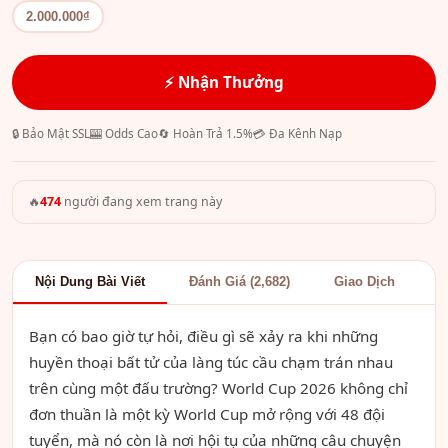
2.000.000₫
⚡ Nhận Thưởng
🔒 Bảo Mật SSL
🎰 Odds Cao
🔄 Hoàn Trả 1.5%
💳 Đa Kênh Nạp
🔥
474
người đang xem trang này
Nội Dung Bài Viết
Đánh Giá (2,682)
Giao Dịch
Bạn có bao giờ tự hỏi, điều gì sẽ xảy ra khi những
huyền thoại bất tử của làng túc cầu chạm trán nhau
trên cùng một đấu trường? World Cup 2026 không chỉ
đơn thuần là một kỳ World Cup mở rộng với 48 đội
tuyển, mà nó còn là nơi hội tụ của những câu chuyện