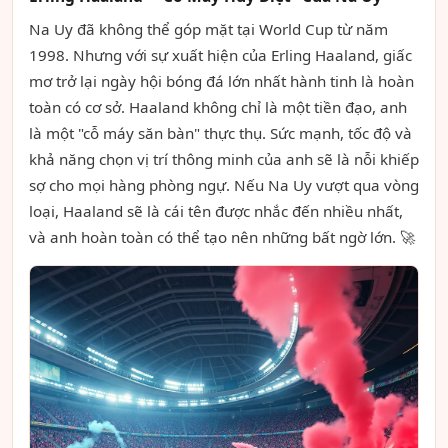
Na Uy đã không thể góp mặt tại World Cup từ năm
1998. Nhưng với sự xuất hiện của Erling Haaland, giấc
mơ trở lại ngày hội bóng đá lớn nhất hành tinh là hoàn
toàn có cơ sở. Haaland không chỉ là một tiền đạo, anh
là một "cỗ máy săn bàn" thực thụ. Sức mạnh, tốc độ và
khả năng chọn vị trí thông minh của anh sẽ là nỗi khiếp
sợ cho mọi hàng phòng ngự. Nếu Na Uy vượt qua vòng
loại, Haaland sẽ là cái tên được nhắc đến nhiều nhất,
và anh hoàn toàn có thể tạo nên những bất ngờ lớn. 🚀