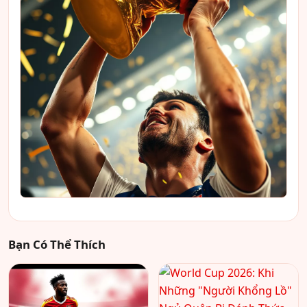
Bạn Có Thể Thích