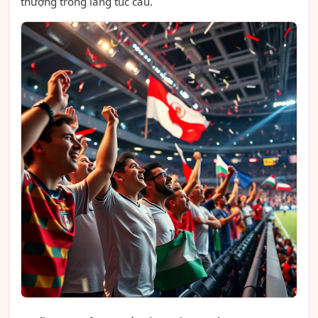
thượng trong làng túc cầu.