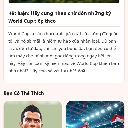
Kết luận: Hãy cùng nhau chờ đón những kỳ
World Cup tiếp theo
World Cup là sân chơi danh giá nhất của bóng đá quốc
tế, và nó sẽ mãi là niềm tự hào của nhân loại. Dù bạn
là ai, đến từ đâu, chỉ cần yêu bóng đá, bạn đều có thể
tìm thấy cho mình một góc riêng trong ngày hội lớn
này. Vậy còn bạn, kỷ niệm nào về World Cup khiến bạn
nhớ nhất? Hãy chia sẻ với tôi nhé! 🌟⚽
Bạn Có Thể Thích