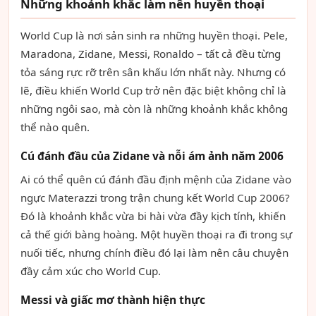
Những khoảnh khắc làm nên huyền thoại
World Cup là nơi sản sinh ra những huyền thoại. Pele,
Maradona, Zidane, Messi, Ronaldo – tất cả đều từng
tỏa sáng rực rỡ trên sân khấu lớn nhất này. Nhưng có
lẽ, điều khiến World Cup trở nên đặc biệt không chỉ là
những ngôi sao, mà còn là những khoảnh khắc không
thể nào quên.
Cú đánh đầu của Zidane và nỗi ám ảnh năm 2006
Ai có thể quên cú đánh đầu định mệnh của Zidane vào
ngực Materazzi trong trận chung kết World Cup 2006?
Đó là khoảnh khắc vừa bi hài vừa đầy kịch tính, khiến
cả thế giới bàng hoàng. Một huyền thoại ra đi trong sự
nuối tiếc, nhưng chính điều đó lại làm nên câu chuyện
đầy cảm xúc cho World Cup.
Messi và giấc mơ thành hiện thực