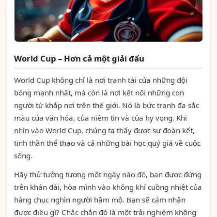
World Cup – Hơn cả một giải đấu
World Cup không chỉ là nơi tranh tài của những đội
bóng mạnh nhất, mà còn là nơi kết nối những con
người từ khắp nơi trên thế giới. Nó là bức tranh đa sắc
màu của văn hóa, của niềm tin và của hy vọng. Khi
nhìn vào World Cup, chúng ta thấy được sự đoàn kết,
tinh thần thể thao và cả những bài học quý giá về cuộc
sống.
Hãy thử tưởng tượng một ngày nào đó, bạn được đứng
trên khán đài, hòa mình vào không khí cuồng nhiệt của
hàng chục nghìn người hâm mộ. Bạn sẽ cảm nhận
được điều gì? Chắc chắn đó là một trải nghiệm không