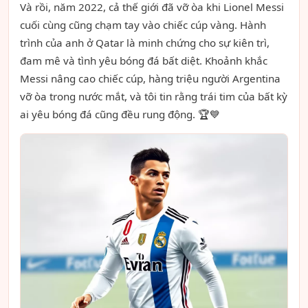
Và rồi, năm 2022, cả thế giới đã vỡ òa khi Lionel Messi
cuối cùng cũng chạm tay vào chiếc cúp vàng. Hành
trình của anh ở Qatar là minh chứng cho sự kiên trì,
đam mê và tình yêu bóng đá bất diệt. Khoảnh khắc
Messi nâng cao chiếc cúp, hàng triệu người Argentina
vỡ òa trong nước mắt, và tôi tin rằng trái tim của bất kỳ
ai yêu bóng đá cũng đều rung động. 🏆💙