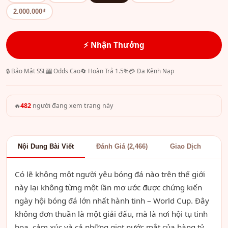
2.000.000₫
⚡ Nhận Thưởng
🔒 Bảo Mật SSL
🎰 Odds Cao
🔄 Hoàn Trả 1.5%
💳 Đa Kênh Nạp
🔥
482
người đang xem trang này
Nội Dung Bài Viết
Đánh Giá (2,466)
Giao Dịch
Có lẽ không một người yêu bóng đá nào trên thế giới
này lại không từng một lần mơ ước được chứng kiến
ngày hội bóng đá lớn nhất hành tinh – World Cup. Đây
không đơn thuần là một giải đấu, mà là nơi hội tụ tinh
hoa, cảm xúc và cả những giọt nước mắt của hàng tỷ